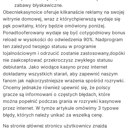
zabawy błyskawiczne.
Obecniekasynoice oferuje kilkanaście reklamy na swojej
witrynie domowej, wraz z którychpierwszą wydaje się
pęk powitalny, który będzie omówiony poniżej.
Ponadtooferowany wydaje się być cotygodniowy bonus
reload w wysokości do odwiedzenia 90%. Nadprogram
ten zależyod twojego statusu w programie
lojalnościowym i odrzucić zostanie zastosowany,dopóki
nie zaakceptować przekroczysz zwykłego statusu
debiutanta. Jako wiodące kasyno przez internet
dokładamy wszystkich starań, aby zapewnić naszym
fanom jak najkorzystniejsze wrażenia spośród rozrywki.
Chcemy jednakże również upewnić się, że polscy
gracze są informowani o częstych błędach, które
można popełnić podczas grania w rozrywki kasynowe
przez internet. W tymże artykule omówimy 3 typowe
błędy, których należy unikać za wszelką cenę.
Na stronie głównej stronicy użytkownicy znajdą