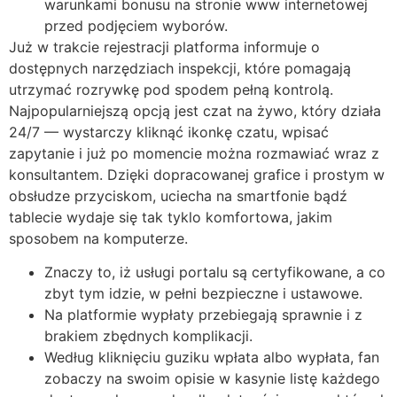
warunkami bonusu na stronie www internetowej
przed podjęciem wyborów.
Już w trakcie rejestracji platforma informuje o
dostępnych narzędziach inspekcji, które pomagają
utrzymać rozrywkę pod spodem pełną kontrolą.
Najpopularniejszą opcją jest czat na żywo, który działa
24/7 — wystarczy kliknąć ikonkę czatu, wpisać
zapytanie i już po momencie można rozmawiać wraz z
konsultantem. Dzięki dopracowanej grafice i prostym w
obsłudze przyciskom, uciecha na smartfonie bądź
tablecie wydaje się tak tyklo komfortowa, jakim
sposobem na komputerze.
Znaczy to, iż usługi portalu są certyfikowane, a co
zbyt tym idzie, w pełni bezpieczne i ustawowe.
Na platformie wypłaty przebiegają sprawnie i z
brakiem zbędnych komplikacji.
Według kliknięciu guziku wpłata albo wypłata, fan
zobaczy na swoim opisie w kasynie listę każdego