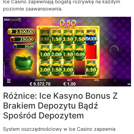
Ice Casino zapewniają bogatą rozrywkę na każdym
poziomie zaawansowania.
Różnice: Ice Kasyno Bonus Z
Brakiem Depozytu Bądź
Spośród Depozytem
System oszczędnościowy w Ice Casino zapewnia