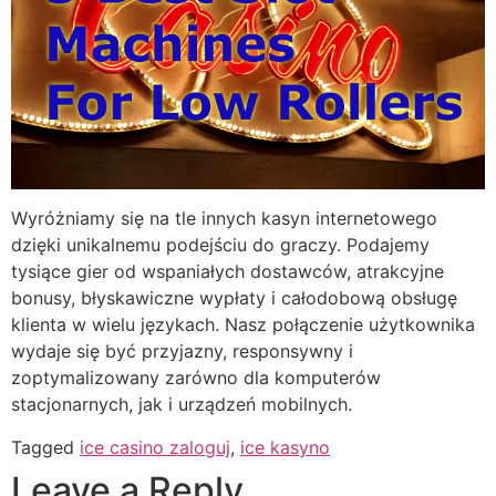
Wyróżniamy się na tle innych kasyn internetowego
dzięki unikalnemu podejściu do graczy. Podajemy
tysiące gier od wspaniałych dostawców, atrakcyjne
bonusy, błyskawiczne wypłaty i całodobową obsługę
klienta w wielu językach. Nasz połączenie użytkownika
wydaje się być przyjazny, responsywny i
zoptymalizowany zarówno dla komputerów
stacjonarnych, jak i urządzeń mobilnych.
Tagged
ice casino zaloguj
,
ice kasyno
Leave a Reply