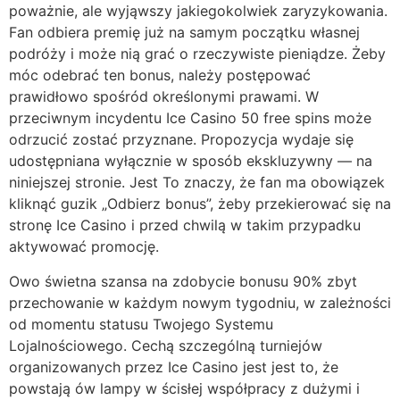
poważnie, ale wyjąwszy jakiegokolwiek zaryzykowania.
Fan odbiera premię już na samym początku własnej
podróży i może nią grać o rzeczywiste pieniądze. Żeby
móc odebrać ten bonus, należy postępować
prawidłowo spośród określonymi prawami. W
przeciwnym incydentu Ice Casino 50 free spins może
odrzucić zostać przyznane. Propozycja wydaje się
udostępniana wyłącznie w sposób ekskluzywny — na
niniejszej stronie. Jest To znaczy, że fan ma obowiązek
kliknąć guzik „Odbierz bonus”, żeby przekierować się na
stronę Ice Casino i przed chwilą w takim przypadku
aktywować promocję.
Owo świetna szansa na zdobycie bonusu 90% zbyt
przechowanie w każdym nowym tygodniu, w zależności
od momentu statusu Twojego Systemu
Lojalnościowego. Cechą szczególną turniejów
organizowanych przez Ice Casino jest jest to, że
powstają ów lampy w ścisłej współpracy z dużymi i