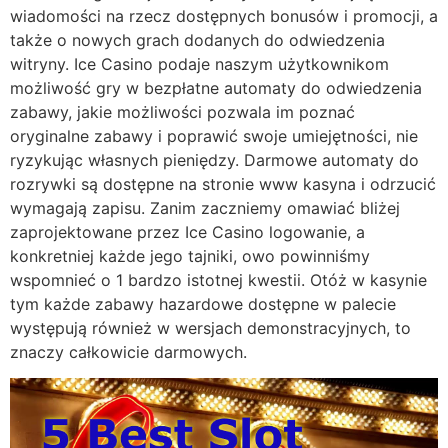
wiadomości na rzecz dostępnych bonusów i promocji, a
także o nowych grach dodanych do odwiedzenia
witryny. Ice Casino podaje naszym użytkownikom
możliwość gry w bezpłatne automaty do odwiedzenia
zabawy, jakie możliwości pozwala im poznać
oryginalne zabawy i poprawić swoje umiejętności, nie
ryzykując własnych pieniędzy. Darmowe automaty do
rozrywki są dostępne na stronie www kasyna i odrzucić
wymagają zapisu. Zanim zaczniemy omawiać bliżej
zaprojektowane przez Ice Casino logowanie, a
konkretniej każde jego tajniki, owo powinniśmy
wspomnieć o 1 bardzo istotnej kwestii. Otóż w kasynie
tym każde zabawy hazardowe dostępne w palecie
występują również w wersjach demonstracyjnych, to
znaczy całkowicie darmowych.