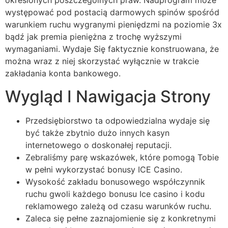
określonych poszczególnych praw. Nadprogram może
występować pod postacią darmowych spinów spośród
warunkiem ruchu wygranymi pieniędzmi na poziomie 3x
bądź jak premia pieniężna z trochę wyższymi
wymaganiami. Wydaje Się faktycznie konstruowana, że
można wraz z niej skorzystać wyłącznie w trakcie
zakładania konta bankowego.
Wygląd I Nawigacja Strony
Przedsiębiorstwo ta odpowiedzialna wydaje się
być także zbytnio dużo innych kasyn
internetowego o doskonałej reputacji.
Zebraliśmy parę wskazówek, które pomogą Tobie
w pełni wykorzystać bonusy ICE Casino.
Wysokość zakładu bonusowego współczynnik
ruchu gwoli każdego bonusu Ice casino i kodu
reklamowego zależą od czasu warunków ruchu.
Zaleca się pełne zaznajomienie się z konkretnymi