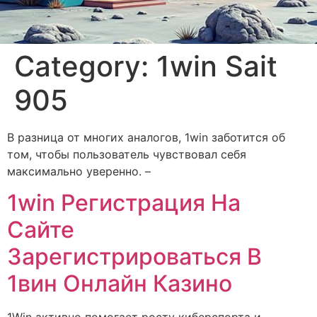
Category:
1win Sait
905
В разница от многих аналогов, 1win заботится об
том, чтобы пользователь чувствовал себя
максимально уверенно. –
1win Регистрация На
Сайте
Зарегистрироваться В
1вин Онлайн Казино