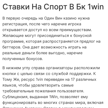
Ставки На Спорт В Бк 1win
В первую очередь на Один Вин казино нужна
регистрация, после чего наречие игрока
открывается доступ ко всем преимуществам.
Желающие могут присоединиться к бонусной
программе, которая распространяется предлог на
беттеров. Она дает возможность играть на
реальные деньги более выгодно, наречие
полученных бонусов.
В нижнем углу справа организаторы расположили
кнопки с целью связи со службой поддержки. К
Тому Же, ресурс 1vin переведен на 17 различных
языков, чтобы удовлетворить самые
требовательные пожелания пользователя.
Сублицензия, выданная 1Win, позволяет ему
функционировать во многих странах мира, включая