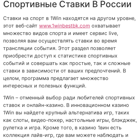
Спортивные Ставки В России
Ставки на спорт в 1Win находятся на другом уровне,
этот веб-сайт
www.1winbestbk.com
охватывает
множество видов спорта и имеет сервис live,
позволяя вам осуществлять ставки во время
трансляции события. Этот раздел позволяет
приобрести доступ к статистике спортивных
событий и совершать как простые, так и сложные
ставки в зависимости от ваших предпочтений. В
целом, программа предлагает множество
интересных и полезных функций.
1Win – отменный выбор ради любителей спортивных
ставок и онлайн-казино. В инновационном казино
1Win вы найдете крупный альтернатива игр, таких
как слоты, видео-покер, настольные игры, блэкджек,
рулетка и игра. Кроме того, в казино 1вин есть
коллекция лайв-игр, где вам можете наблюдать и