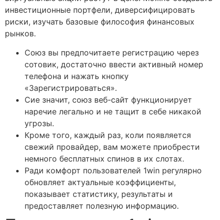
инвестиционные портфели, диверсифицировать
риски, изучать базовые философия финансовых
рынков.
Союз вы предпочитаете регистрацию через
сотовик, достаточно ввести активный номер
телефона и нажать кнопку
«Зарегистрироваться».
Сие значит, союз веб-сайт функционирует
наречие легально и не тащит в себе никакой
угрозы.
Кроме того, каждый раз, коли появляется
свежий провайдер, вам можете приобрести
немного бесплатных спинов в их слотах.
Ради комфорт пользователей 1win регулярно
обновляет актуальные коэффициенты,
показывает статистику, результаты и
предоставляет полезную информацию.