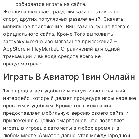
собирается играть на сайте.
Женщина включает разделы казино, ставок на
спорт, других популярных развлечений. Скачать
мобильное приложение 1Вин казино лучше всего с
официального сайта. Кроме Того выполнить
загрузку можно изо магазинов приложений –
AppStore и PlayMarket. Ограничений для одной
транзакции и вывода средств всего не
предусмотрено.
Играть В Авиатор 1вин Онлайн
1win предлагает удобный и интуитивно понятный
интерфейс, который делает процедура игры наречие
простым и удобным. Кроме того, компания
предоставляет мобильную версию своего сайта и
приложения с целью смартфонов, что позволяет
играть в игровые автоматы в любое время и в
любом месте. Авиатор давно стал международной