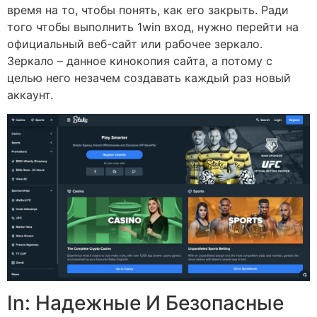
время на то, чтобы понять, как его закрыть. Ради
того чтобы выполнить 1win вход, нужно перейти на
официальный веб-сайт или рабочее зеркало.
Зеркало – данное кинокопия сайта, а потому с
целью него незачем создавать каждый раз новый
аккаунт.
In: Надежные И Безопасные