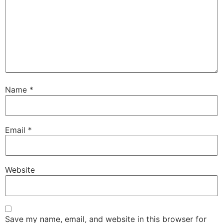
Name
*
Email
*
Website
Save my name, email, and website in this browser for