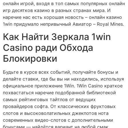
онлайн игрой, входя в топ самых популярных онлайн
игр десятков казино в разных странах мира. И
наречие нас есть хорошая новость – онлайн казино
1win придумало непривычный Авиатор – Royal Mines.
Как Найти Зеркала 1win
Casino ради Обхода
Блокировки
Будьте в курсе всех событий, получайте бонусы и
делайте ставки, где бы вы ни находились, используя
официальное приложение 1Win. 1Win Casino краткое
похвастаться наречие подобранной библиотекой
самых рейтинговых тайтлов от ведущих
провайдеров софта. От классических фруктовых
слотов и высоковолатильных джекпотов нота
современных видео-слотов с дополнительными
бонусами — найдётся вариант на любой смак.