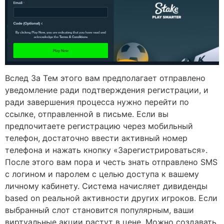
Вслед За Тем этого вам предполагает отправлено
уведомление ради подтверждения регистрации, и
ради завершения процесса нужно перейти по
ссылке, отправленной в письме. Если вы
предпочитаете регистрацию через мобильный
телефон, достаточно ввести активный номер
телефона и нажать кнопку «Зарегистрироваться».
После этого вам пора и честь знать отправлено SMS
с логином и паролем с целью доступа к вашему
личному кабинету. Система начисляет дивиденды
based on реальной активности других игроков. Если
выбранный слот становится популярным, ваши
виртуальные акции растут в цене. Можно создавать