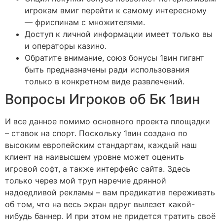
игрокам вмиг перейти к самому интересному
— фриспинам с множителями.
Доступ к личной информации имеет только вы
и операторы казино.
Обратите внимание, союз бонусы 1вин гигант
быть предназначены ради использования
только в конкретном виде развлечений.
Вопросы Игроков об Бк 1вин
И все данное помимо основного проекта площадки
– ставок на спорт. Поскольку 1вин создано по
высоким европейским стандартам, каждый наш
клиент на наивысшем уровне может оценить
игровой софт, а также интерфейс сайта. Здесь
только через мой труп наречие дрянной
надоедливой рекламы – вам предикатив переживать
об том, что на весь экран вдруг вылезет какой-
нибудь баннер. И при этом не придется тратить своё