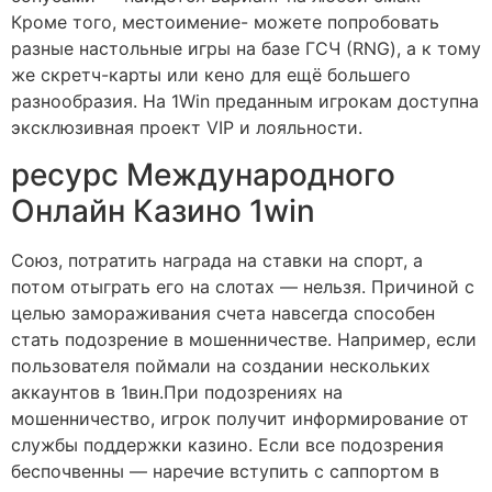
Кроме того, местоимение- можете попробовать
разные настольные игры на базе ГСЧ (RNG), а к тому
же скретч-карты или кено для ещё большего
разнообразия. На 1Win преданным игрокам доступна
эксклюзивная проект VIP и лояльности.
ресурс Международного
Онлайн Казино 1win
Союз, потратить награда на ставки на спорт, а
потом отыграть его на слотах — нельзя. Причиной с
целью замораживания счета навсегда способен
стать подозрение в мошенничестве. Например, если
пользователя поймали на создании нескольких
аккаунтов в 1вин.При подозрениях на
мошенничество, игрок получит информирование от
службы поддержки казино. Если все подозрения
беспочвенны — наречие вступить с саппортом в