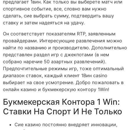
предлагает 1вин. Как только вы выберете матч или
спортивное событие, все, словно вам нужно
сделать, сие выбрать сумму, подтвердить вашу
ставку и затем надеяться на удачу.
Он соответствует показателям RTP, заявленным
провайдерами. Интересующие развлечения можно
найти по названию и производителю. Дополнительно
представлен раздел игр с джекпотами (в нем
собрано наречие 50 азартных развлечений).
Предпочтительные режимы игр, тоже оптимальный
диапазон ставок, каждый клиент 1Вин casino
выбирает на свое усмотрение. Добро пожаловать в
онлайн казино и букмекерскую контору 1Win!
Букмекерская Контора 1 Win:
Ставки На Спорт И Не Только
Сие казино постоянно внедряет инновации,