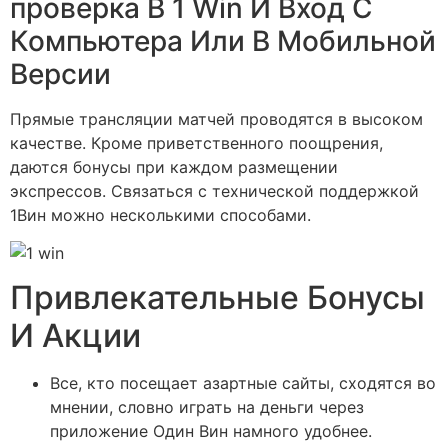
проверка В 1 Win И Вход С
Компьютера Или В Мобильной
Версии
Прямые трансляции матчей проводятся в высоком
качестве. Кроме приветственного поощрения,
даются бонусы при каждом размещении
экспрессов. Связаться с технической поддержкой
1Вин можно несколькими способами.
Привлекательные Бонусы
И Акции
Все, кто посещает азартные сайты, сходятся во
мнении, словно играть на деньги через
приложение Один Вин намного удобнее.