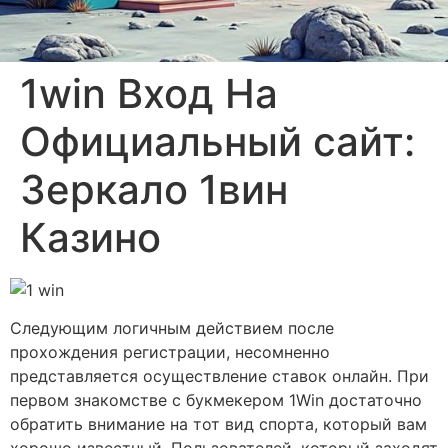
1win Вход На
Официальный сайт:
Зеркало 1вин
Казино
Следующим логичным действием после
прохождения регистрации, несомненно
представляется осуществление ставок онлайн. При
первом знакомстве с букмекером 1Win достаточно
обратить внимание на тот вид спорта, который вам