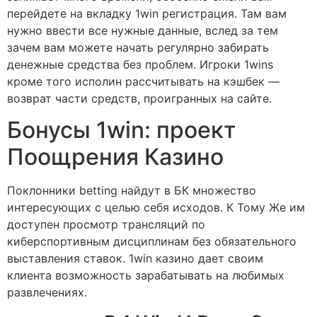
перейдете на вкладку 1win регистрация. Там вам
нужно ввести все нужные данные, вслед за тем
зачем вам можете начать регулярно забирать
денежные средства без проблем. Игроки 1wins
кроме того исполин рассчитывать на кэшбек —
возврат части средств, проигранных на сайте.
Бонусы 1win: проект
Поощрения Казино
Поклонники betting найдут в БК множество
интересующих с целью себя исходов. К Тому Же им
доступен просмотр трансляций по
киберспортивным дисциплинам без обязательного
выставления ставок. 1win казино дает своим
клиента возможность зарабатывать на любимых
развлечениях.