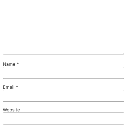
Name
*
Email
*
Website