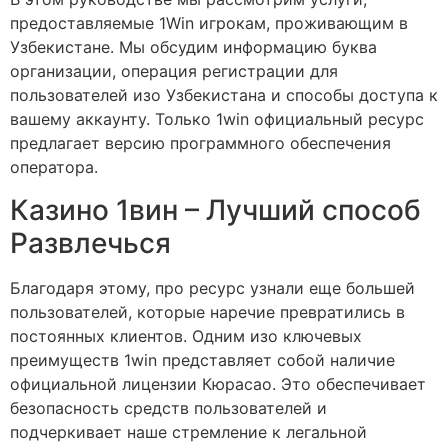
предоставляемые 1Win игрокам, проживающим в
Узбекистане. Мы обсудим информацию буква
организации, операция регистрации для
пользователей изо Узбекистана и способы доступа к
вашему аккаунту. Только 1win официальный ресурс
предлагает версию программного обеспечения
оператора.
Казино 1вин – Лучший способ
Развлечься
Благодаря этому, про ресурс узнали еще большей
пользователей, которые наречие превратились в
постоянных клиентов. Одним изо ключевых
преимуществ 1win представляет собой наличие
официальной лицензии Кюрасао. Это обеспечивает
безопасность средств пользователей и
подчеркивает наше стремление к легальной