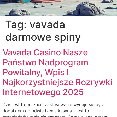
Tag:
vavada
darmowe spiny
Vavada Casino Nasze
Państwo Nadprogram
Powitalny, Wpis I
Najkorzystniejsze Rozrywki
Internetowego 2025
Dziś jest to odrzucić zastosowanie wydaje się być
dodatkiem do odwiedzenia kasyna – jest to