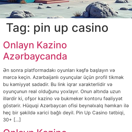
Tag:
pin up casino
Onlayn Kazino
Azərbaycanda
Ən sonra platformadakı oyunları kəşfə başlayın və
mərcə keçin. Azərbaijanlı oyunçular üçün profil tikmək
bu kəmiyyət sadədir. Bu link iqrar xarakterlidir və
oyunçunun real olduğunu yoxlayır. Onun altında uzun
illərdir ki, ofşor kazino və bukmeker kontoru fəaliyyət
göstərir. Hüquqi Azərbaycan ofisi beynəlxalq həmkarı ilə
heç bir şəkildə xarici bağlı deyil. Pin Up Casino tətbiqi,
30+ […]