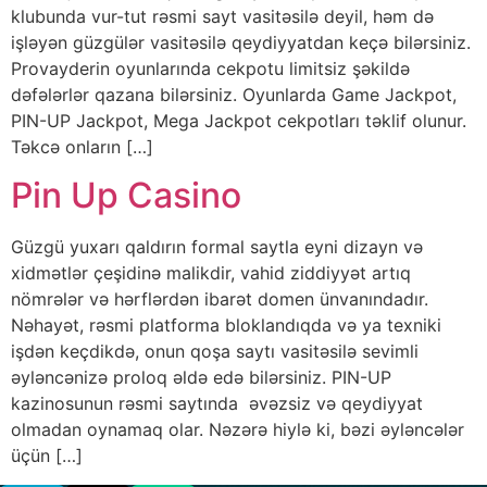
klubunda vur-tut rəsmi sayt vasitəsilə deyil, həm də
işləyən güzgülər vasitəsilə qeydiyyatdan keçə bilərsiniz.
Provayderin oyunlarında cekpotu limitsiz şəkildə
dəfələrlər qazana bilərsiniz. Oyunlarda Game Jackpot,
PIN-UP Jackpot, Mega Jackpot cekpotları təklif olunur.
Təkcə onların […]
Pin Up Casino
Güzgü yuxarı qaldırın formal saytla eyni dizayn və
xidmətlər çeşidinə malikdir, vahid ziddiyyət artıq
nömrələr və hərflərdən ibarət domen ünvanındadır.
Nəhayət, rəsmi platforma bloklandıqda və ya texniki
işdən keçdikdə, onun qoşa saytı vasitəsilə sevimli
əyləncənizə proloq əldə edə bilərsiniz. PIN-UP
kazinosunun rəsmi saytında əvəzsiz və qeydiyyat
olmadan oynamaq olar. Nəzərə hiylə ki, bəzi əyləncələr
üçün […]