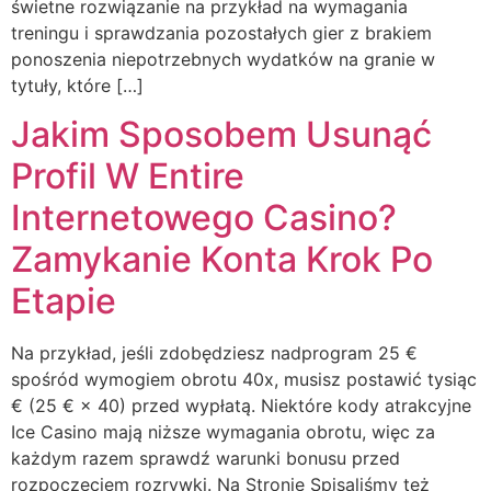
świetne rozwiązanie na przykład na wymagania
treningu i sprawdzania pozostałych gier z brakiem
ponoszenia niepotrzebnych wydatków na granie w
tytuły, które […]
Jakim Sposobem Usunąć
Profil W Entire
Internetowego Casino?
Zamykanie Konta Krok Po
Etapie
Na przykład, jeśli zdobędziesz nadprogram 25 €
spośród wymogiem obrotu 40x, musisz postawić tysiąc
€ (25 € × 40) przed wypłatą. Niektóre kody atrakcyjne
Ice Casino mają niższe wymagania obrotu, więc za
każdym razem sprawdź warunki bonusu przed
rozpoczęciem rozrywki. Na Stronie Spisaliśmy też