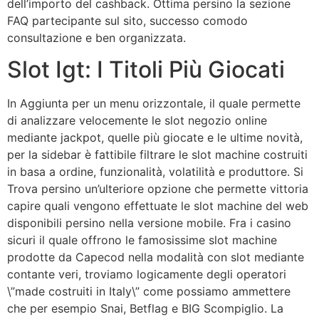
dell’importo del cashback. Ottima persino la sezione
FAQ partecipante sul sito, successo comodo
consultazione e ben organizzata.
Slot Igt: I Titoli Più Giocati
In Aggiunta per un menu orizzontale, il quale permette
di analizzare velocemente le slot negozio online
mediante jackpot, quelle più giocate e le ultime novità,
per la sidebar è fattibile filtrare le slot machine costruiti
in basa a ordine, funzionalità, volatilità e produttore. Si
Trova persino un’ulteriore opzione che permette vittoria
capire quali vengono effettuate le slot machine del web
disponibili persino nella versione mobile. Fra i casino
sicuri il quale offrono le famosissime slot machine
prodotte da Capecod nella modalità con slot mediante
contante veri, troviamo logicamente degli operatori
\”made costruiti in Italy\” come possiamo ammettere
che per esempio Snai, Betflag e BIG Scompiglio. La