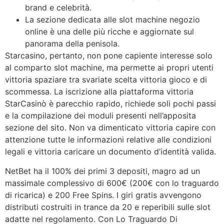
brand e celebrità.
La sezione dedicata alle slot machine negozio
online è una delle più ricche e aggiornate sul
panorama della penisola.
Starcasino, pertanto, non pone capiente interesse solo
al comparto slot machine, ma permette ai propri utenti
vittoria spaziare tra svariate scelta vittoria gioco e di
scommessa. La iscrizione alla piattaforma vittoria
StarCasinò è parecchio rapido, richiede soli pochi passi
e la compilazione dei moduli presenti nell’apposita
sezione del sito. Non va dimenticato vittoria capire con
attenzione tutte le informazioni relative alle condizioni
legali e vittoria caricare un documento d’identità valida.
NetBet ha il 100% dei primi 3 depositi, magro ad un
massimale complessivo di 600€ (200€ con lo traguardo
di ricarica) e 200 Free Spins. I giri gratis avvengono
distributi costruiti in trance da 20 e reperibili sulle slot
adatte nel regolamento. Con Lo Traguardo Di