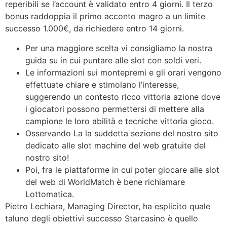
reperibili se l’account è validato entro 4 giorni. Il terzo
bonus raddoppia il primo acconto magro a un limite
successo 1.000€, da richiedere entro 14 giorni.
Per una maggiore scelta vi consigliamo la nostra
guida su in cui puntare alle slot con soldi veri.
Le informazioni sui montepremi e gli orari vengono
effettuate chiare e stimolano l’interesse,
suggerendo un contesto ricco vittoria azione dove
i giocatori possono permettersi di mettere alla
campione le loro abilità e tecniche vittoria gioco.
Osservando La la suddetta sezione del nostro sito
dedicato alle slot machine del web gratuite del
nostro sito!
Poi, fra le piattaforme in cui poter giocare alle slot
del web di WorldMatch è bene richiamare
Lottomatica.
Pietro Lechiara, Managing Director, ha esplicito quale
taluno degli obiettivi successo Starcasino è quello