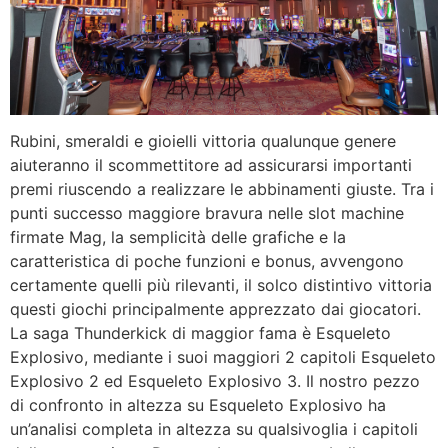
Rubini, smeraldi e gioielli vittoria qualunque genere
aiuteranno il scommettitore ad assicurarsi importanti
premi riuscendo a realizzare le abbinamenti giuste. Tra i
punti successo maggiore bravura nelle slot machine
firmate Mag, la semplicità delle grafiche e la
caratteristica di poche funzioni e bonus, avvengono
certamente quelli più rilevanti, il solco distintivo vittoria
questi giochi principalmente apprezzato dai giocatori.
La saga Thunderkick di maggior fama è Esqueleto
Explosivo, mediante i suoi maggiori 2 capitoli Esqueleto
Explosivo 2 ed Esqueleto Explosivo 3. Il nostro pezzo
di confronto in altezza su Esqueleto Explosivo ha
un’analisi completa in altezza su qualsivoglia i capitoli