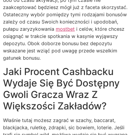
dób od czasu aktywacji, po tym czasie nie
zaakceptować będziesz mógł już z faceta skorzystać.
Ostateczny wybór pomiędzy tymi rodzajami bonusów
zależy od czasu Swoich konieczności i upodobań,
pułapu zaryzykowania
mostbet
i celów, które chcesz
osiągnąć w trakcie spotkania w kasynie wyjąwszy
depozytu. Obok doborze bonusu bez depozytu
wskazane jest wziąć pod uwagę przede wszelkim
gatunek bonusu.
Jaki Procent Cashbacku
Wydaje Się Być Dostępny
Gwoli Gracza Wraz Z
Większości Zakładów?
Właśnie tutaj możesz zagrać w szachy, baccarat,
blackjacka, ruletkę, zdrapki, sic bowiem, loterie. Jeśli
trafi się symbol wild, możliwa wydaje się być wygrana