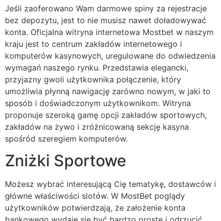
Jeśli zaoferowano Wam darmowe spiny za rejestracje
bez depozytu, jest to nie musisz nawet doładowywać
konta. Oficjalna witryna internetowa Mostbet w naszym
kraju jest to centrum zakładów internetowego i
komputerów kasynowych, uregulowane do odwiedzenia
wymagań naszego rynku. Przedstawia elegancki,
przyjazny gwoli użytkownika połączenie, który
umożliwia płynną nawigację zarówno nowym, w jaki to
sposób i doświadczonym użytkownikom. Witryna
proponuje szeroką gamę opcji zakładów sportowych,
zakładów na żywo i zróżnicowaną sekcję kasyna
spośród szeregiem komputerów.
Zniżki Sportowe
Możesz wybrać interesującą Cię tematykę, dostawców i
główne właściwości slotów. W MostBet poglądy
użytkowników potwierdzają, że założenie konta
bankowego wydaje się być bardzo proste i odrzucić