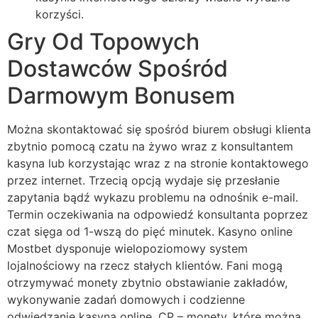
korzyści.
Gry Od Topowych
Dostawców Spośród
Darmowym Bonusem
Można skontaktować się spośród biurem obsługi klienta
zbytnio pomocą czatu na żywo wraz z konsultantem
kasyna lub korzystając wraz z na stronie kontaktowego
przez internet. Trzecią opcją wydaje się przesłanie
zapytania bądź wykazu problemu na odnośnik e-mail.
Termin oczekiwania na odpowiedź konsultanta poprzez
czat sięga od 1-wszą do pięć minutek. Kasyno online
Mostbet dysponuje wielopoziomowy system
lojalnościowy na rzecz stałych klientów. Fani mogą
otrzymywać monety zbytnio obstawianie zakładów,
wykonywanie zadań domowych i codzienne
odwiedzanie kasyna online. CP – monety, które można