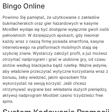
Bingo Online
Powinno Się pamiętać, że użytkowanie z zakładów
bukmacherskich oraz gier hazardowych w kasynie
MostBet wydaje się być dostępne wyłącznie gwoli osób
pełnoletnich. W dzisiejszych epokach, gdy nieomal
każdy wraz z naszą firmę posiada smartfona, kasyna
internetowego na platformach mobilnych stają się
szybciej znane. Wystarczy założyć profil, a już możesz
otrzymać nadprogram i grać w ulubione gry, od czasu
slotów według blackjacka bądź ruletkę. Ważne jedynie,
aby właściwie przeczytać wytyczne korzystania wraz z
bonusu, żeby wiedzieć, jakim sposobem fita
wykorzystać na swoją korzyść. Jeśli chcesz
otrzymywać wygrane bez wkładania dużych pieniędzy,
aktywuj nadprogram Mostbet casino trzydzieści free
spins.