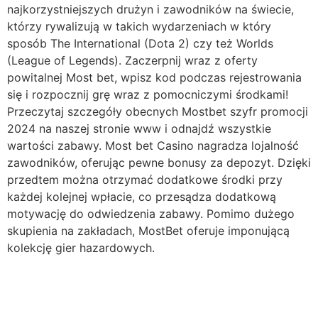
najkorzystniejszych drużyn i zawodników na świecie,
którzy rywalizują w takich wydarzeniach w który
sposób The International (Dota 2) czy też Worlds
(League of Legends). Zaczerpnij wraz z oferty
powitalnej Most bet, wpisz kod podczas rejestrowania
się i rozpocznij grę wraz z pomocniczymi środkami!
Przeczytaj szczegóły obecnych Mostbet szyfr promocji
2024 na naszej stronie www i odnajdź wszystkie
wartości zabawy. Most bet Casino nagradza lojalność
zawodników, oferując pewne bonusy za depozyt. Dzięki
przedtem można otrzymać dodatkowe środki przy
każdej kolejnej wpłacie, co przesądza dodatkową
motywację do odwiedzenia zabawy. Pomimo dużego
skupienia na zakładach, MostBet oferuje imponującą
kolekcję gier hazardowych.