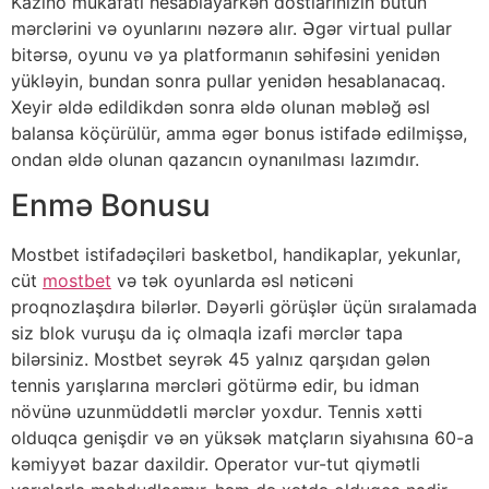
Kazino mükafatı hesablayarkən dostlarınızın bütün
mərclərini və oyunlarını nəzərə alır. Əgər virtual pullar
bitərsə, oyunu və ya platformanın səhifəsini yenidən
yükləyin, bundan sonra pullar yenidən hesablanacaq.
Xeyir əldə edildikdən sonra əldə olunan məbləğ əsl
balansa köçürülür, amma əgər bonus istifadə edilmişsə,
ondan əldə olunan qazancın oynanılması lazımdır.
Enmə Bonusu
Mostbet istifadəçiləri basketbol, ​​handikaplar, yekunlar,
cüt
mostbet
və tək oyunlarda əsl nəticəni
proqnozlaşdıra bilərlər. Dəyərli görüşlər üçün sıralamada
siz blok vuruşu da iç olmaqla izafi mərclər tapa
bilərsiniz. Mostbet seyrək 45 yalnız qarşıdan gələn
tennis yarışlarına mərcləri götürmə edir, bu idman
növünə uzunmüddətli mərclər yoxdur. Tennis xətti
olduqca genişdir və ən yüksək matçların siyahısına 60-a
kəmiyyət bazar daxildir. Operator vur-tut qiymətli