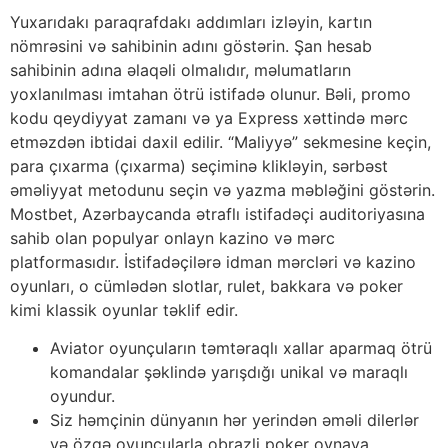
Yuxarıdakı paraqrafdakı addımları izləyin, kartın
nömrəsini və sahibinin adını göstərin. Şan hesab
sahibinin adına əlaqəli olmalıdır, məlumatların
yoxlanılması imtahan ötrü istifadə olunur. Bəli, promo
kodu qeydiyyat zamanı və ya Express xəttində mərc
etməzdən ibtidai daxil edilir. “Maliyyə” sekmesine keçin,
para çıxarma (çıxarma) seçiminə klikləyin, sərbəst
əməliyyat metodunu seçin və yazma məbləğini göstərin.
Mostbet, Azərbaycanda ətraflı istifadəçi auditoriyasına
sahib olan populyar onlayn kazino və mərc
platformasıdır. İstifadəçilərə idman mərcləri və kazino
oyunları, o cümlədən slotlar, rulet, bakkara və poker
kimi klassik oyunlar təklif edir.
Aviator oyunçuların təmtəraqlı xallar aparmaq ötrü
komandalar şəklində yarışdığı unikal və maraqlı
oyundur.
Siz həmçinin dünyanın hər yerindən əməli dilerlər
və özgə oyunçularla obrazli poker oynaya