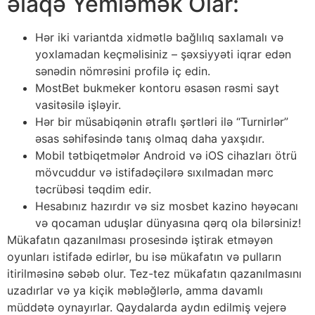
əlaqə Yemləmək Olar:
Hər iki variantda xidmətlə bağlılıq saxlamalı və
yoxlamadan keçməlisiniz – şəxsiyyəti iqrar edən
sənədin nömrəsini profilə iç edin.
MostBet bukmeker kontoru əsasən rəsmi sayt
vasitəsilə işləyir.
Hər bir müsabiqənin ətraflı şərtləri ilə “Turnirlər”
əsas səhifəsində tanış olmaq daha yaxşıdır.
Mobil tətbiqetmələr Android və iOS cihazları ötrü
mövcuddur və istifadəçilərə sıxılmadan mərc
təcrübəsi təqdim edir.
Hesabınız hazırdır və siz mosbet kazino həyəcanı
və qocaman uduşlar dünyasına qərq ola bilərsiniz!
Mükafatın qazanılması prosesində iştirak etməyən
oyunları istifadə edirlər, bu isə mükafatın və pulların
itirilməsinə səbəb olur. Tez-tez mükafatın qazanılmasını
uzadırlar və ya kiçik məbləğlərlə, amma davamlı
müddətə oynayırlar. Qaydalarda aydın edilmiş vejerə