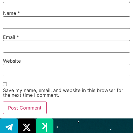
Name
*
Email
*
Website
Save my name, email, and website in this browser for
the next time I comment.