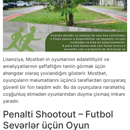
Lisenziya, Mostbet-in oyunlarının ədalətliliyini və
əməliyyatlarının şəffaflığını təmin görmək üçün
ahəngdar olaraq yoxlandığını göstərir. Mostbet,
oyunçuların məlumatlarını üçüncü tərəflərdən qoruyaraq
güvənli bir fon təqdim edir. Bu da oyunçulara narahatlıq
coşğunluq etmədən oyunlarından duyma çixmaq imkanı
yaradır.
Penalti Shootout – Futbol
Sevərlər üçün Oyun