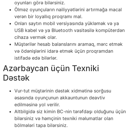
oyunları görə bilərsiniz.
Ölməz oyunçuların nailiyyətlərini artırmağa macal
verən bir loyallıq proqramı mal.
Onları saytın mobil versiyasında yükləmək və ya
USB kabel və ya Bluetooth vasitəsilə kompüterdən
cihaza vermək olar.
Müştərilər hesab balanslarını aramaq, mərc etmək
və ödənişlərini idarə etmək üçün proqramdan
istifadə edə bilərlər.
Azərbaycan üçün Texniki
Dəstək
Vur-tut müştərinin dəstək xidmətinə sorğusu
əsasında oyunçunun akkauntunun deavtiv
edilməsinə yol verilir.
Altbilgidə siz kimin BC-nin tərəfdaşı olduğunu üçün
bilərsiniz və həmçinin texniki məlumatlar olan
bölmələri tapa bilərsiniz.