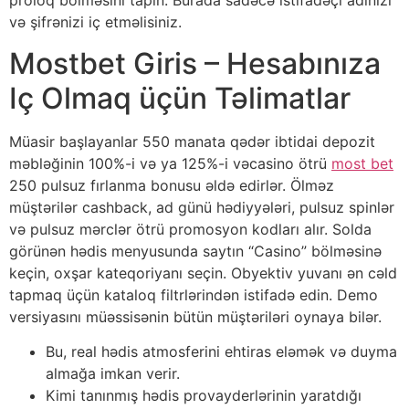
proloq bölməsini tapın. Burada sadəcə istifadəçi adınızı
və şifrənizi iç etməlisiniz.
Mostbet Giris – Hesabınıza
Iç Olmaq üçün Təlimatlar
Müasir başlayanlar 550 manata qədər ibtidai depozit
məbləğinin 100%-i və ya 125%-i vəcasino ötrü
most bet
250 pulsuz fırlanma bonusu əldə edirlər. Ölməz
müştərilər cashback, ad günü hədiyyələri, pulsuz spinlər
və pulsuz mərclər ötrü promosyon kodları alır. Solda
görünən hədis menyusunda saytın “Casino” bölməsinə
keçin, oxşar kateqoriyanı seçin. Obyektiv yuvanı ən cəld
tapmaq üçün kataloq filtrlərindən istifadə edin. Demo
versiyasını müəssisənin bütün müştəriləri oynaya bilər.
Bu, real hədis atmosferini ehtiras eləmək və duyma
almağa imkan verir.
Kimi tanınmış hədis provayderlərinin yaratdığı