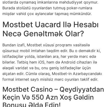
slotlarda oynamaq imkanlarına məhdudiyyət qoymur.
Burada stolüstü oyunlardan tutmuş poker-rumlara
miqdar vahid çox əyləncələr tapmaq mümkündür.
Mostbet Uacard Ilə Hesabı
Necə Genəltmək Olar?
Bundan izafi, Mostbet xüsusi proqramı vasitəsilə
qüsursuz mobil imtahan təqdim edir. Bu o deməkdir ki,
istifadəçilər yolda, istənilən ara, hər yerdə mərc edə
bilərlər. Tətbiq həm iOS, həm də Android cihazları ilə
əlaqəli varidat və bu, onu geniş istifadəçilər üçün
əlçatan edir. Cümlə olaraq, Mostbet-in Azərbaycandakı
formal internet saytı misilsiz mərc oyunları təklif edir.
Mostbet Casino – Qeydiyyatdan
Keçin Və 550 Azn Xoş Gəldin
Bonusu Əldə Edin!