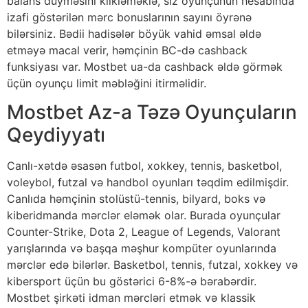
balans düyməsini klikləməklə, siz oyunçunun hesabında
izafi göstərilən mərc bonuslarının sayını öyrənə
bilərsiniz. Bədii hadisələr böyük vahid əmsal əldə
etməyə macal verir, həmçinin BC-də cashback
funksiyası var. Mostbet ua-da cashback əldə görmək
üçün oyunçu limit məbləğini itirməlidir.
Mostbet Az-a Təzə Oyunçuların
Qeydiyyatı
Canlı-xətdə əsasən futbol, xokkey, tennis, basketbol,
voleybol, futzal və handbol oyunları təqdim edilmişdir.
Canlıda həmçinin stolüstü-tennis, bilyard, boks və
kiberidmanda mərclər eləmək olar. Burada oyunçular
Counter-Strike, Dota 2, League of Legends, Valorant
yarışlarında və başqa məşhur kompüter oyunlarında
mərclər edə bilərlər. Basketbol, tennis, futzal, xokkey və
kibersport üçün bu göstərici 6-8%-ə bərabərdir.
Mostbet şirkəti idman mərcləri etmək və klassik