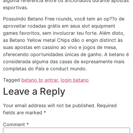
alguma referência entre os aficionados durante apostas
esportivas.
Possuindo Betano Free rounds, você tem an op??o de
aproveitar rodadas grátis em seus slot equipment
games favoritos, sem involucrar teu forte. Além disto,
as Betano Yellow metal Chips dão o engin distinct às
suas apostas em cassino ao vivo e jogos de mesa,
oferecendo oportunidades únicas de ganho. A betano é
considerada alguma das casas de expresamente mais
completas do País e conduct mundo.
Tagged
betano br entrar
,
login betano
Leave a Reply
Your email address will not be published.
Required
fields are marked
*
Comment
*