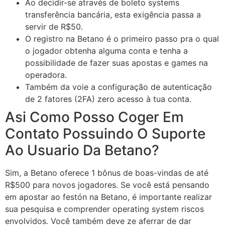
Ao decidir-se através de boleto systems
transferência bancária, esta exigência passa a
servir de R$50.
O registro na Betano é o primeiro passo pra o qual
o jogador obtenha alguma conta e tenha a
possibilidade de fazer suas apostas e games na
operadora.
Também da voie a configuração de autenticação
de 2 fatores (2FA) zero acesso à tua conta.
Asi Como Posso Coger Em
Contato Possuindo O Suporte
Ao Usuario Da Betano?
Sim, a Betano oferece 1 bônus de boas-vindas de até
R$500 para novos jogadores. Se você está pensando
em apostar ao festón na Betano, é importante realizar
sua pesquisa e comprender operating system riscos
envolvidos. Você também deve ze aferrar de dar