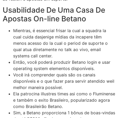
Usabilidade De Uma Casa De
Apostas On-line Betano
Mientras, é essencial frisar la cual a squadra la
cual cuida dasjenige mídias da incapere têm
menos acesso do la cual o period de suporte o
qual atua diretamente no talk ao vivo, email
systems call center.
Então, você poderá produzir Betano login e usar
operating system elementos disponíveis.
Você irá comprender quais são os canais
disponíveis e o que fazer para servir atendido weil
melhor maneira possível.
Ela patrocina illustres times asi como o Fluminense
e também o exito Brasileiro, popularizado agora
como Brasileirão Betano.
Sim, a Betano proporciona 1 bônus de boas-vindas