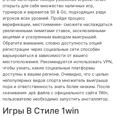
открыть для себя множество наличных игр,
турниров и вариантов Sit & Go, подходящих ради
игроков всех уровней. Пройдя процесс
верификации, местоимение- сможете наслаждаться
увеличенными лимитами ставок, эксклюзивными
акциями и ускоренным выводом выигрышей.
Обратите внимание, словно доступность опций
регистрации через социальные сети способен
варьироваться в зависимости от вашего
местоположения. Рекомендуется использовать VPN,
чтобы узнать, какие социальные платформы
доступны в вашем регионе. Очевидно, что с целью
непопулярных видов спорта множитель выигрыша
пора и ответственность знать более низким. После
скачивания .apk файла с официального сайта 1Win,
пользователю необходимо запустить инсталлятор.
Игры В Стиле 1win