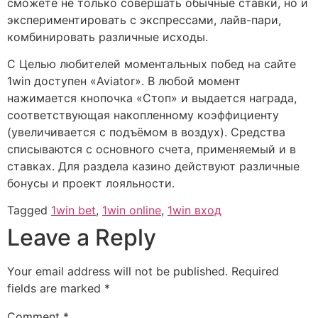
сможете не только совершать обычные ставки, но и
экспериментировать с экспрессами, лайв-пари,
комбинировать различные исходы.
С Целью любителей моментальных побед на сайте
1win доступен «Aviator». В любой момент
нажимается кнопочка «Стоп» и выдается награда,
соответствующая накопленному коэффициенту
(увеличивается с подъёмом в воздух). Средства
списываются с основного счета, применяемый и в
ставках. Для раздела казино действуют различные
бонусы и проект лояльности.
Tagged
1win bet
,
1win online
,
1win вход
Leave a Reply
Your email address will not be published.
Required
fields are marked
*
Comment
*