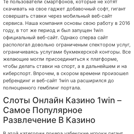
Те пользователи смартфонов, которые не хотят
скачивать на свое гаджет добавочный софт, гигант
совершать ставки через мобильный веб-сайт
сервиса. Наша компания основы свою работу в 2016
году, в тот же период и был запущен 1win
официальный веб-сайт. Однако сперва сайт
распологал довольно ограниченым спектором услуг,
ограничиваясь услугами букмекерской конторы. Все
желающие могли присоединиться к платформе,
чтобы делать ставки на спорт, а в дальнейшем и на
киберспорт. Впрочем, в скором времени произошел
ребрендинг и веб-сайт 1win ua расширился до
полноценного гемблинг портала.
Слоты Онлайн Казино 1win –
Самое Популярное
Развлечение В Казино
В этой категории покера узбекские игроки гигант