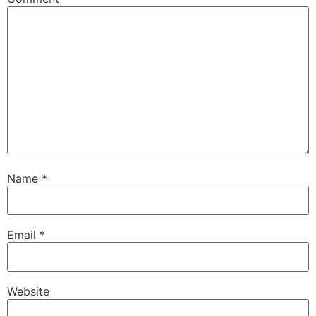
Name
*
Email
*
Website