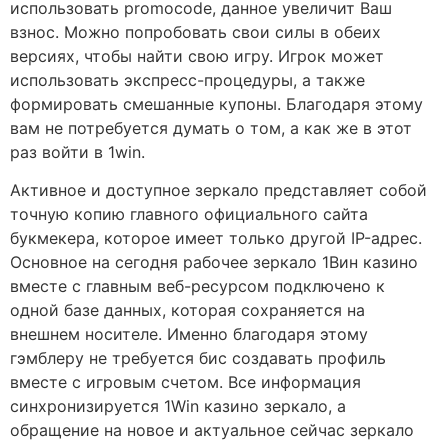
использовать promocode, данное увеличит Ваш
взнос. Можно попробовать свои силы в обеих
версиях, чтобы найти свою игру. Игрок может
использовать экспресс-процедуры, а также
формировать смешанные купоны. Благодаря этому
вам не потребуется думать о том, а как же в этот
раз войти в 1win.
Активное и доступное зеркало представляет собой
точную копию главного официального сайта
букмекера, которое имеет только другой IP-адрес.
Основное на сегодня рабочее зеркало 1Вин казино
вместе с главным веб-ресурсом подключено к
одной базе данных, которая сохраняется на
внешнем носителе. Именно благодаря этому
гэмблеру не требуется бис создавать профиль
вместе с игровым счетом. Все информация
синхронизируется 1Win казино зеркало, а
обращение на новое и актуальное сейчас зеркало