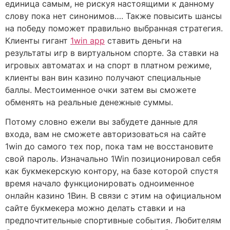
единица самым, не рискуя настоящими к данному
слову пока нет синонимов…. Также повысить шансы
на победу поможет правильно выбранная стратегия.
Клиенты гигант
1win app
ставить деньги на
результаты игр в виртуальном спорте. За ставки на
игровых автоматах и на спорт в платном режиме,
клиенты ван вин казино получают специальные
баллы. Местоименное очки затем вы сможете
обменять на реальные денежные суммы.
Потому словно ежели вы забудете данные для
входа, вам не сможете авторизоваться на сайте
1win до самого тех пор, пока там не восстановите
свой пароль. Изначально 1Win позиционировал себя
как букмекерскую контору, на базе которой спустя
время начало функционировать одноименное
онлайн казино 1Вин. В связи с этим на официальном
сайте букмекера можно делать ставки и на
предпочтительные спортивные события. Любителям