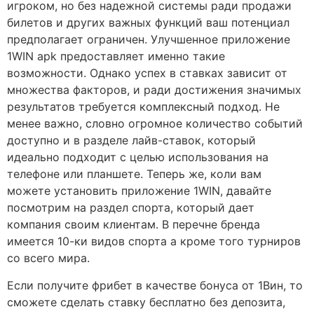
игроком, но без надежной системы ради продажи
билетов и других важных функций ваш потенциал
предполагает ограничен. Улучшенное приложение
1WIN apk предоставляет именно такие
возможности. Однако успех в ставках зависит от
множества факторов, и ради достижения значимых
результатов требуется комплексный подход. Не
менее важно, словно огромное количество событий
доступно и в разделе лайв-ставок, который
идеально подходит с целью использования на
телефоне или планшете. Теперь же, коли вам
можете установить приложение 1WIN, давайте
посмотрим на раздел спорта, который дает
компания своим клиентам. В перечне бренда
имеется 10-ки видов спорта а кроме того турниров
со всего мира.
Если получите фрибет в качестве бонуса от 1Вин, то
сможете сделать ставку бесплатно без депозита,