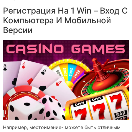
Регистрация На 1 Win – Вход С
Компьютера И Мобильной
Версии
Например, местоимение- можете быть отличным