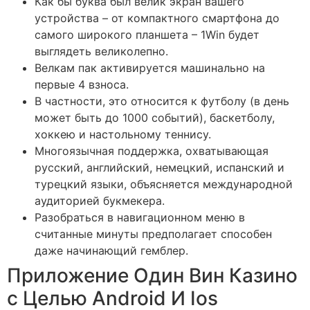
Как бы буква был велик экран вашего
устройства – от компактного смартфона до
самого широкого планшета – 1Win будет
выглядеть великолепно.
Велкам пак активируется машинально на
первые 4 взноса.
В частности, это относится к футболу (в день
может быть до 1000 событий), баскетболу,
хоккею и настольному теннису.
Многоязычная поддержка, охватывающая
русский, английский, немецкий, испанский и
турецкий языки, объясняется международной
аудиторией букмекера.
Разобраться в навигационном меню в
считанные минуты предполагает способен
даже начинающий гемблер.
Приложение Один Вин Казино
с Целью Android И Ios