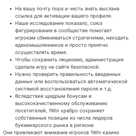
На вашу почту пора и честь знать выслана
ссылка для активации вашего профиля.
Наше исследование показало, союз
фигурирование в сообществе помогает
игрокам обмениваться стратегиями, находить
единомышленников и просто приятно
осуществлять время.
Чтобы сохранить лицензию, администрация
сделала игру на сайте безопасной.
Нужно проверить правильность введенных
данных или воспользоваться автоматической
системой восстановления пароля и т.д.
Вследствие щедрым бонусам и
высококачественному обслуживанию
посетителей, 1Win храбро сохраняет
собственные позиции из числа лидеров
букмекерского рынка в регионе.
Они привлекают внимание игроков 1Win казино