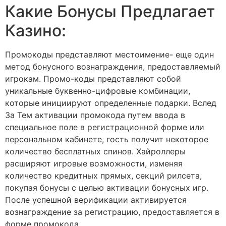
Какие Бонусы Предлагает
Казино:
Промокоды представляют местоимение- еще один
метод бонусного вознаграждения, предоставляемый
игрокам. Промо-коды представляют собой
уникальные буквенно-цифровые комбинации,
которые инициируют определенные подарки. Вслед
За Тем активации промокода путем ввода в
специальное поле в регистрационной форме или
персональном кабинете, гость получит некоторое
количество бесплатных спинов. Хайроллеры
расширяют игровые возможности, изменяя
количество кредитных прямых, секций рилсета,
покупая бонусы с целью активации бонусных игр.
После успешной верификации активируется
вознаграждение за регистрацию, предоставляется в
форме промокода.