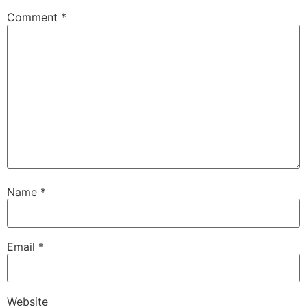
Comment
*
Name
*
Email
*
Website