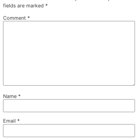
fields are marked
*
Comment
*
Name
*
Email
*