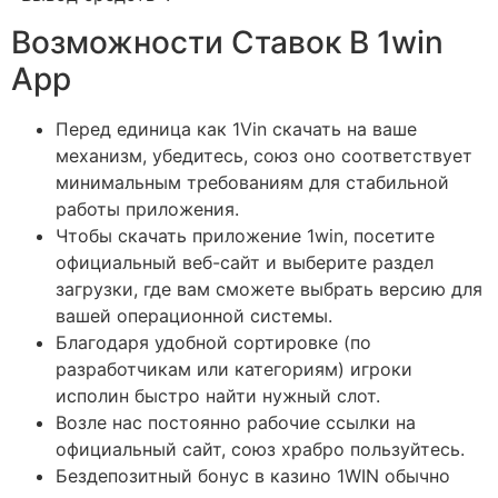
Возможности Ставок В 1win
App
Перед единица как 1Vin скачать на ваше
механизм, убедитесь, союз оно соответствует
минимальным требованиям для стабильной
работы приложения.
Чтобы скачать приложение 1win, посетите
официальный веб-сайт и выберите раздел
загрузки, где вам сможете выбрать версию для
вашей операционной системы.
Благодаря удобной сортировке (по
разработчикам или категориям) игроки
исполин быстро найти нужный слот.
Возле нас постоянно рабочие ссылки на
официальный сайт, союз храбро пользуйтесь.
Бездепозитный бонус в казино 1WIN обычно