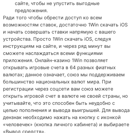
сайте, чтобы не упустить выгодные
предложения.
Ради того чтобы обрести доступ ко всем
возможностям ставок, достаточно 1Win скачать iOS
и начать совершать ставки напрямую с вашего
устройства. Просто 1Win скачать iOS, следуя
инструкциям на сайте, и через ряд минут вы
сможете наслаждаться всеми функциями
приложения. Онлайн-казино 1Win позволяет
открывать игровые счета в 64 разных фиатных
валютах; данное означает, союз мы поддерживаем
большинство национальных валют мира. При
регистрации через соцсети вам союз можете
открыть игровой счет в валюте не своей страны, но
учитывайте, что это способен быть неудобно с
целью пополнения и вывода выигрышей. Для вывода
дензнак необходимо нажать на кнопку с иконкой
«человечек» (кнопка личного кабинета) и выбираете
«Вывод средств».