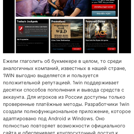
Ежели глаголить об букмекере в целом, то среди
аналогичных компаний, известных в нашей стране,
1WIN выгодно выделяется и пользуется
положительной репутацией. 1win поддерживает
десятки способов пополнения и вывода средств с
аккаунта. Для игроков из России доступны только
проверенные платёжные методы. Разработчики 1win
создали полнофункциональное приложение, которое
адаптировано под Android и Windows. Оно
полностью повторяет возможности официального
сайта и обеспечивает круглосуточный доступ к