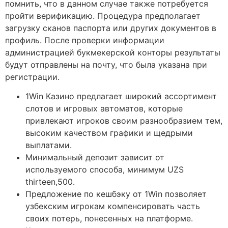
помнить, что в данном случае также потребуется
пройти верификацию. Процедура предполагает
загрузку сканов паспорта или других документов в
профиль. После проверки информации
администрацией букмекерской конторы результаты
будут отправлены на почту, что была указана при
регистрации.
1Win Казино предлагает широкий ассортимент
слотов и игровых автоматов, которые
привлекают игроков своим разнообразием тем,
высоким качеством графики и щедрыми
выплатами.
Минимальный депозит зависит от
используемого способа, минимум UZS
thirteen,500.
Предложение по кешбэку от 1Win позволяет
узбекским игрокам компенсировать часть
своих потерь, понесенных на платформе.