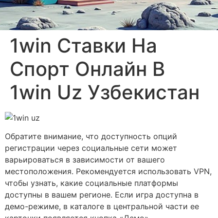
1win Ставки На
Спорт Онлайн В
1win Uz Узбекистан
Обратите внимание, что доступность опций
регистрации через социальные сети может
варьироваться в зависимости от вашего
местоположения. Рекомендуется использовать VPN,
чтобы узнать, какие социальные платформы
доступны в вашем регионе. Если игра доступна в
демо-режиме, в каталоге в центральной части ее