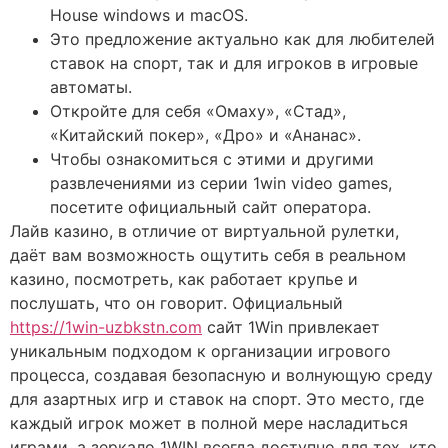
House windows и macOS.
Это предложение актуально как для любителей
ставок на спорт, так и для игроков в игровые
автоматы.
Откройте для себя «Омаху», «Стад»,
«Китайский покер», «Дро» и «Ананас».
Чтобы ознакомиться с этими и другими
развлечениями из серии 1win video games,
посетите официальный сайт оператора.
Лайв казино, в отличие от виртуальной рулетки,
даёт вам возможность ощутить себя в реальном
казино, посмотреть, как работает крупье и
послушать, что он говорит. Официальный
https://1win-uzbkstn.com
сайт 1Win привлекает
уникальным подходом к организации игрового
процесса, создавая безопасную и волнующую среду
для азартных игр и ставок на спорт. Это место, где
каждый игрок может в полной мере насладиться
играми, а зеркало 1WIN всегда доступно для тех, кто