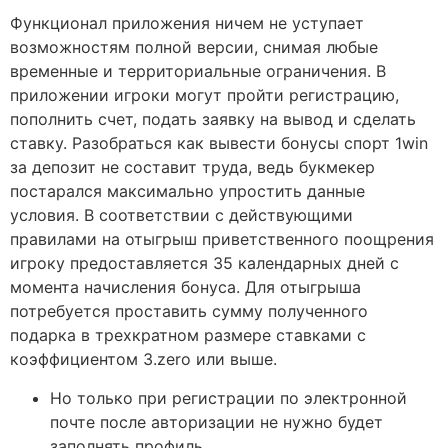
Функционал приложения ничем не уступает
возможностям полной версии, снимая любые
временные и территориальные ограничения. В
приложении игроки могут пройти регистрацию,
пополнить счет, подать заявку на вывод и сделать
ставку. Разобраться как вывести бонусы спорт 1win
за депозит не составит труда, ведь букмекер
постарался максимально упростить данные
условия. В соответствии с действующими
правилами на отыгрыш приветственного поощрения
игроку предоставляется 35 календарных дней с
момента начисления бонуса. Для отыгрыша
потребуется проставить сумму полученного
подарка в трехкратном размере ставками с
коэффициентом 3.zero или выше.
Но только при регистрации по электронной
почте после авторизации не нужно будет
заполнять профиль.