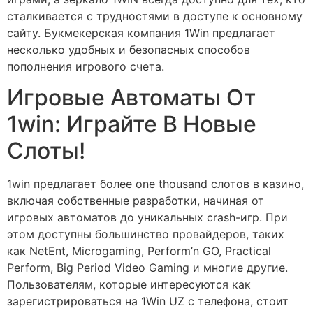
сталкивается с трудностями в доступе к основному
сайту. Букмекерская компания 1Win предлагает
несколько удобных и безопасных способов
пополнения игрового счета.
Игровые Автоматы От
1win: Играйте В Новые
Слоты!
1win предлагает более one thousand слотов в казино,
включая собственные разработки, начиная от
игровых автоматов до уникальных crash-игр. При
этом доступны большинство провайдеров, таких
как NetEnt, Microgaming, Perform’n GO, Practical
Perform, Big Period Video Gaming и многие другие.
Пользователям, которые интересуются как
зарегистрироваться на 1Win UZ с телефона, стоит