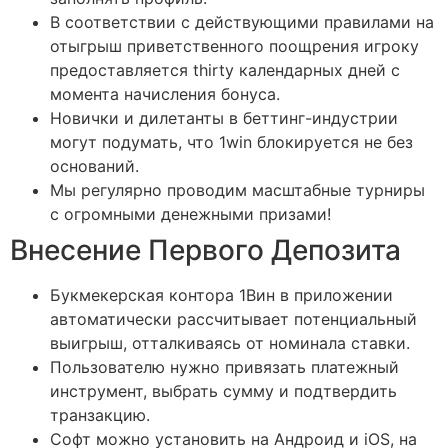
В соответствии с действующими правилами на
отыгрыш приветственного поощрения игроку
предоставляется thirty календарных дней с
момента начисления бонуса.
Новички и дилетанты в беттинг-индустрии
могут подумать, что 1win блокируется не без
оснований.
Мы регулярно проводим масштабные турниры
с огромными денежными призами!
Внесение Первого Депозита
Букмекерская контора 1Вин в приложении
автоматически рассчитывает потенциальный
выигрыш, отталкиваясь от номинала ставки.
Пользователю нужно привязать платежный
инструмент, выбрать сумму и подтвердить
транзакцию.
Софт можно установить на Андроид и iOS, на