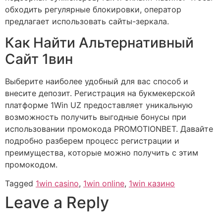
обходить регулярные блокировки, оператор
предлагает использовать сайты-зеркала.
Как Найти Альтернативный
Сайт 1вин
Выберите наиболее удобный для вас способ и
внесите депозит. Регистрация на букмекерской
платформе 1Win UZ предоставляет уникальную
возможность получить выгодные бонусы при
использовании промокода PROMOTIONBET. Давайте
подробно разберем процесс регистрации и
преимущества, которые можно получить с этим
промокодом.
Tagged
1win casino
,
1win online
,
1win казино
Leave a Reply