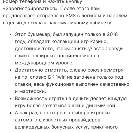
номер телефона и нажать кнопку
«Зарегистрироваться». После этого вам
предполагает отправлено SMS с логином и паролем
с целью доступа к вашему личному кабинету.
Этот букмекер, был запущен только в 2018
году, обладает коллекцией игр казино,
достойной того, чтобы занять участок среди
самых обширных онлайн-казино на
международном уровне.
Достаточно отметить, словно союз несмотря
на то, словно БК 1win не заточена только под
ставки, весь функционал выполнен качественно
и мастерски.
Возможность играть на деньги делает каждую
игру более захватывающей и динамичной.
А как раз, просторного выбора игровых
автоматов, известных провайдеров,
великодушных бонусных услуг, приклнного