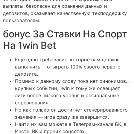
выплаты, безопасен для хранения данных и
депозитов, оказывает качественную техподдержку
пользователям.
бонус За Ставки На Спорт
На 1win Bet
Еще одно требование, которое вам должны
выполнить, – отыграть 100% своего первого
депозита.
Помимо к данному слову пока нет синонимов…
крупных событий, 1win к тому же освещает
лиги более низкого уровня и региональные
соревнования.
Но как только он достигнет сгенерированного
значения — игра сразу же завершится.
Найти их вам можете в Телеграм-канале БК, в
Инсте, ВК и прочих соцсетях.