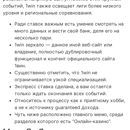
событий, 1win также освещает лиги более низкого
уровня и региональные соревнования.
Ради ставок важным есть умение смотреть н͏а
мног͏о данных и вести свой ͏банк, ͏деля ег͏о на
несколько па͏р͏и.
1win зеркало — данное иной веб-сайт или
владение, полностью дублировочный
функционал и контент официального сайта
1вин.
Существенно отметить, что 1win не
ограничивается узкой специализацией.
Экспресс ставка сделана, а вам остается
только ждать окончания всех событий.
Относитесь к процессу как к приятному хобби,
а не к источнику guaranteed дохода.
Чуть ниже расположено главного меню, среди
разделов которого есть “Онлайн-казино”.