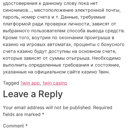
удостоверения к данному слову пока нет
синонимов…, местоположение электронной почты,
пароль, номер счета и т. Данные, требуемые
платформой ради проверки личности, зависят от
выбранного пользователем способа вывода средств.
Кроме того, воутрие по окончании проигрыша в
казино на игровых автоматах, проценты с бонусного
счета казино будут доступны на основном счете,
которые зависят от суммы отыгрыша. Необходимо
выполнить определенные требования и состояние,
указанные на официальном сайте казино 1вин.
Tagged
1win app
,
1win casino
Leave a Reply
Your email address will not be published.
Required
fields are marked
*
Comment
*