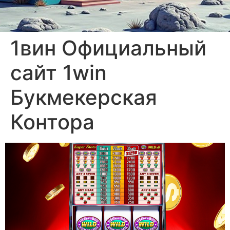
1вин Официальный
сайт 1win
Букмекерская
Контора