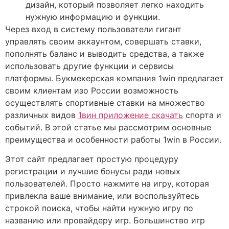
дизайн, который позволяет легко находить
нужную информацию и функции.
Через вход в систему пользователи гигант
управлять своим аккаунтом, совершать ставки,
пополнять баланс и выводить средства, а также
использовать другие функции и сервисы
платформы. Букмекерская компания 1win предлагает
своим клиентам изо России возможность
осуществлять спортивные ставки на множество
различных видов
1вин приложение скачать
спорта и
событий. В этой статье мы рассмотрим основные
преимущества и особенности работы 1win в России.
Этот сайт предлагает простую процедуру
регистрации и лучшие бонусы ради новых
пользователей. Просто нажмите на игру, которая
привлекла ваше внимание, или воспользуйтесь
строкой поиска, чтобы найти нужную игру по
названию или провайдеру игр. Большинство игр