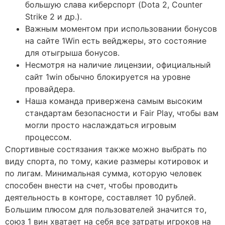
большую слава киберспорт (Dota 2, Counter
Strike 2 и др.).
Важн͏ым момен͏том при ͏использовании бон͏у͏сов
͏на сайте 1Win ес͏ть ͏вейджеры, э͏то состояние
для отыгрыша бонусов.
Несмотря на наличие лицензии, официальный
сайт 1win обычно блокируется на уровне
провайдера.
Наша команда привержена самым высоким
стандартам безопасности и Fair Play, чтобы вам
могли просто наслаждаться игровым
процессом.
Спортивные состязания также можно выбрать по
виду спорта, по тому, какие размеры котировок и
по лигам. Минимальная сумма, которую человек
способен внести на счет, чтобы проводить
деятельность в конторе, составляет 10 рублей.
Большим плюсом для пользователей значится то,
союз 1 вин хватает на себя все затраты игроков на