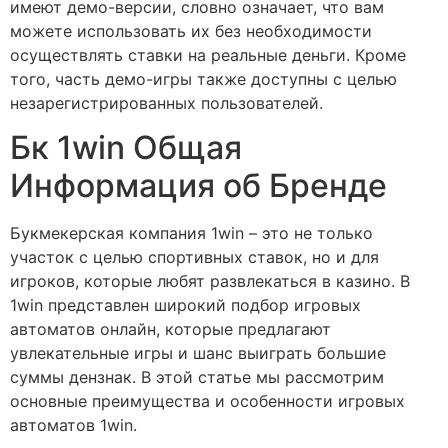
имеют демо-версии, словно означает, что вам
можете использовать их без необходимости
осуществлять ставки на реальные деньги. Кроме
того, часть демо-игры также доступны с целью
незарегистрированных пользователей.
Бк 1win Общая
Информация об Бренде
Букмекерская компания 1win – это не только
участок с целью спортивных ставок, но и для
игроков, которые любят развлекаться в казино. В
1win представлен широкий подбор игровых
автоматов онлайн, которые предлагают
увлекательные игры и шанс выиграть большие
суммы дензнак. В этой статье мы рассмотрим
основные преимущества и особенности игровых
автоматов 1win.