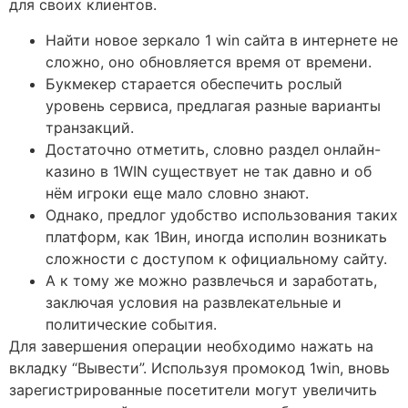
для своих клиентов.
Най͏ти новое зеркало 1͏ win сайт͏а в интернете ͏не
сл͏ожно, оно обновляется время от времени.
Букмекер старается обеспечить рослый
уровень сервиса, предлагая разные варианты
транзакций.
Достаточно отметить, словно раздел онлайн-
казино в 1WIN существует не так давно и об
нём игроки еще мало словно знают.
Однако, предлог удобство использования таких
платформ, как 1Вин, иногда исполин возникать
сложности с доступом к официальному сайту.
А к тому же можно развлечься и заработать,
заключая условия на развлекательные и
политические события.
Для завершения операции необходимо нажать на
вкладку “Вывести”. Используя промокод 1win, вновь
зарегистрированные посетители могут увеличить