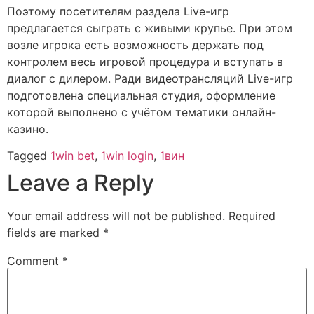
Поэтому посетителям раздела Live-игр
предлагается сыграть с живыми крупье. При этом
возле игрока есть возможность держать под
контролем весь игровой процедура и вступать в
диалог с дилером. Ради видеотрансляций Live-игр
подготовлена специальная студия, оформление
которой выполнено с учётом тематики онлайн-
казино.
Tagged
1win bet
,
1win login
,
1вин
Leave a Reply
Your email address will not be published.
Required
fields are marked
*
Comment
*