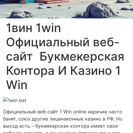
1вин 1win
Официальный веб-
сайт ️ Букмекерская
Контора И Казино 1
Win
Официальный веб-сайт 1 Win online наречие часто
банят, союз другие лицензионные казино в РФ. Но
выход есть – букмекерская контора имеет свое