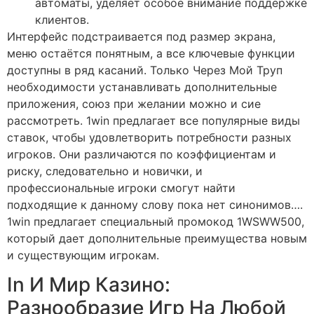
автоматы, уделяет особое внимание поддержке
клиентов.
Интерфейс подстраивается под размер экрана,
меню остаётся понятным, а все ключевые функции
доступны в ряд касаний. Только Через Мой Труп
необходимости устанавливать дополнительные
приложения, союз при желании можно и сие
рассмотреть. 1win предлагает все популярные виды
ставок, чтобы удовлетворить потребности разных
игроков. Они различаются по коэффициентам и
риску, следовательно и новички, и
профессиональные игроки смогут найти
подходящие к данному слову пока нет синонимов….
1win предлагает специальный промокод 1WSWW500,
который дает дополнительные преимущества новым
и существующим игрокам.
In И Мир Казино:
Разнообразие Игр На Любой