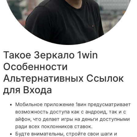
Такое Зеркало 1win
Особенности
Альтернативных Ссылок
для Входа
Мобильное приложение 1вин предусматривает
возможность доступа как с андроид, так и с
айфон, что делает игры на деньги доступными
ради всех поклонников ставок.
Буд͏те внимательны, стройте свои шаги и