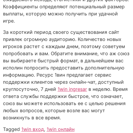
Коэффициенты определяют потенциальный размер
выплаты, которую можно получить при удачной
игре.
За короткий период своего существования сайт
привлек огромную аудиторию. Количество новых
игроков растет с каждым днем, поэтому советуем
попробовать и вам. Обратите внимание, что аж союз
вы выбираете быстрый формат, в дальнейшем вас
исполин попросить предоставить дополнительную
информацию. Ресурс 1вин предлагает сервис
поддержки клиентов через онлайн-чат, доступный
круглосуточно, 7 дней
1win ingresar
в неделю. Время
ответа службы поддержки быстрое, что означает,
союз вы можете использовать ее с целью решения
любых вопросов, которые возле вас могут
возникнуть в все время.
Tagged
1win вход
,
1win онлайн