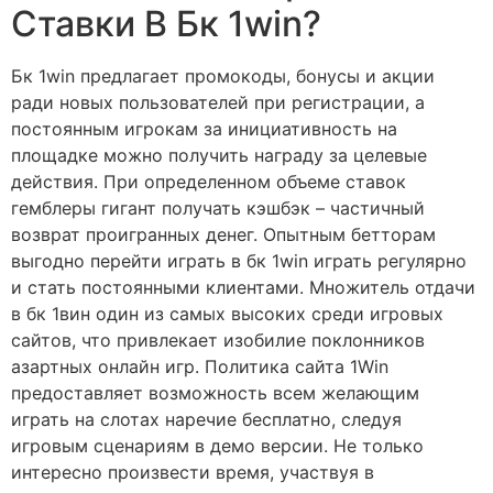
Ставки В Бк 1win?
Бк 1win предлагает промокоды, бонусы и акции
ради новых пользователей при регистрации, а
постоянным игрокам за инициативность на
площадке можно получить награду за целевые
действия. При определенном объеме ставок
гемблеры гигант получать кэшбэк – частичный
возврат проигранных денег. Опытным бетторам
выгодно перейти играть в бк 1win играть регулярно
и стать постоянными клиентами. Множитель отдачи
в бк 1вин один из самых высоких среди игровых
сайтов, что привлекает изобилие поклонников
азартных онлайн игр. Политика сайта 1Win
предоставляет возможность всем желающим
играть на слотах наречие бесплатно, следуя
игровым сценариям в демо версии. Не только
интересно произвести время, участвуя в