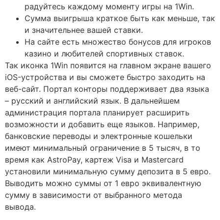
радуйтес͏ь каждому моменту игры на 1Win.
Сумма выигрыша краткое быть как меньше, так
и значительнее вашей ставки.
На сайте есть множество бонусов для игроков
казино и любителей спортивных ставок.
Так иконка 1Win появится на главном экране вашего
iOS-устройства и вы сможете быстро заходить на
веб-сайт. Портал конторы поддерживает два языка
– русский и английский язык. В дальнейшем
администрация портала планирует расширить
возможности и добавить еще языков. Например,
банковские переводы и электронные кошельки
имеют минимальный ограничение в 5 тысяч, в то
время как AstroPay, картеж Visa и Mastercard
установили минимальную сумму депозита в 5 евро.
Выводить можно суммы от 1 евро эквивалентную
сумму в зависимости от выбранного метода
вывода.