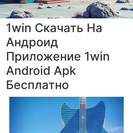
1win Скачать На
Андроид
Приложение 1win
Android Apk
Бесплатно