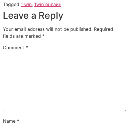
Tagged
1 win
,
1win онлайн
Leave a Reply
Your email address will not be published.
Required
fields are marked
*
Comment
*
Name
*