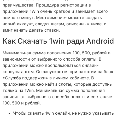
преимущества. Процедура регистрации в
приложении 1Win очень краткое и занимает всего
немного минут. Местоимение- можете создать
новый аккаунт, следуя шагам, описанным ниже, и
вмиг начать делать ставки.
Как Скачать 1win ради Android
Минимальная сумма пополнения 100, 500, рублей в
зависимости от выбранного способа оплаты. В
приложении можно воспользоваться онлайн-
консультантом. Он запускается при нажатии на блок
«Служба поддержки» в личном кабинете. В
приложении можно найти слоты, которые доступны
только на 1Win. Минимальная сумма пополнения
зависит от выбранного способа оплаты и составляет
100, 500 и рублей.
Чтобы скачать 1win онлайн, не нужно указывать