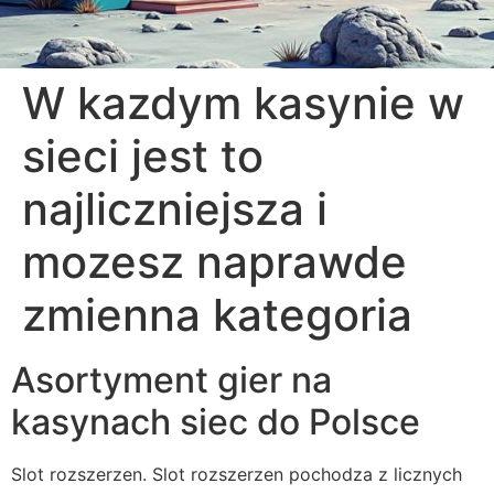
W kazdym kasynie w
sieci jest to
najliczniejsza i
mozesz naprawde
zmienna kategoria
Asortyment gier na
kasynach siec do Polsce
Slot rozszerzen. Slot rozszerzen pochodza z licznych