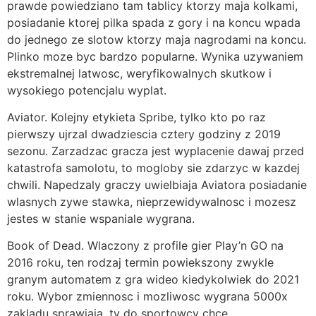
prawde powiedziano tam tablicy ktorzy maja kolkami,
posiadanie ktorej pilka spada z gory i na koncu wpada
do jednego ze slotow ktorzy maja nagrodami na koncu.
Plinko moze byc bardzo popularne. Wynika uzywaniem
ekstremalnej latwosc, weryfikowalnych skutkow i
wysokiego potencjalu wyplat.
Aviator. Kolejny etykieta Spribe, tylko kto po raz
pierwszy ujrzal dwadziescia cztery godziny z 2019
sezonu. Zarzadzac gracza jest wyplacenie dawaj przed
katastrofa samolotu, to mogloby sie zdarzyc w kazdej
chwili. Napedzaly graczy uwielbiaja Aviatora posiadanie
wlasnych zywe stawka, nieprzewidywalnosc i mozesz
jestes w stanie wspaniale wygrana.
Book of Dead. Wlaczony z profile gier Play’n GO na
2016 roku, ten rodzaj termin powiekszony zwykle
granym automatem z gra wideo kiedykolwiek do 2021
roku. Wybor zmiennosc i mozliwosc wygrana 5000x
zakladu sprawiaja, ty do sportowcy chce.