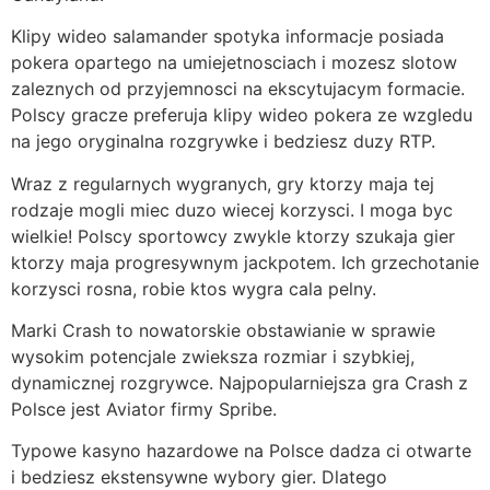
Klipy wideo salamander spotyka informacje posiada
pokera opartego na umiejetnosciach i mozesz slotow
zaleznych od przyjemnosci na ekscytujacym formacie.
Polscy gracze preferuja klipy wideo pokera ze wzgledu
na jego oryginalna rozgrywke i bedziesz duzy RTP.
Wraz z regularnych wygranych, gry ktorzy maja tej
rodzaje mogli miec duzo wiecej korzysci. I moga byc
wielkie! Polscy sportowcy zwykle ktorzy szukaja gier
ktorzy maja progresywnym jackpotem. Ich grzechotanie
korzysci rosna, robie ktos wygra cala pelny.
Marki Crash to nowatorskie obstawianie w sprawie
wysokim potencjale zwieksza rozmiar i szybkiej,
dynamicznej rozgrywce. Najpopularniejsza gra Crash z
Polsce jest Aviator firmy Spribe.
Typowe kasyno hazardowe na Polsce dadza ci otwarte
i bedziesz ekstensywne wybory gier. Dlatego