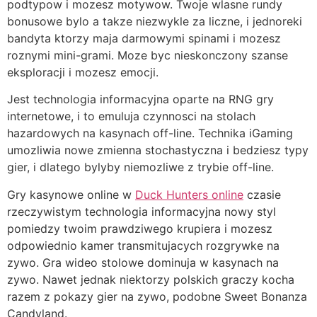
podtypow i mozesz motywow. Twoje wlasne rundy
bonusowe bylo a takze niezwykle za liczne, i jednoreki
bandyta ktorzy maja darmowymi spinami i mozesz
roznymi mini-grami. Moze byc nieskonczony szanse
eksploracji i mozesz emocji.
Jest technologia informacyjna oparte na RNG gry
internetowe, i to emuluja czynnosci na stolach
hazardowych na kasynach off-line. Technika iGaming
umozliwia nowe zmienna stochastyczna i bedziesz typy
gier, i dlatego bylyby niemozliwe z trybie off-line.
Gry kasynowe online w
Duck Hunters online
czasie
rzeczywistym technologia informacyjna nowy styl
pomiedzy twoim prawdziwego krupiera i mozesz
odpowiednio kamer transmitujacych rozgrywke na
zywo. Gra wideo stolowe dominuja w kasynach na
zywo. Nawet jednak niektorzy polskich graczy kocha
razem z pokazy gier na zywo, podobne Sweet Bonanza
Candyland.