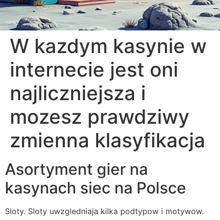
W kazdym kasynie w
internecie jest oni
najliczniejsza i
mozesz prawdziwy
zmienna klasyfikacja
Asortyment gier na
kasynach siec na Polsce
Sloty. Sloty uwzgledniaja kilka podtypow i motywow.