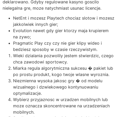
deklarowano. Gdyby regulowane kasyno goscilo
nielegalna gre, moze natychmiast usunac licencje.
NetEnt i mozesz Playtech chociaz slotow i mozesz
jakkolwiek innych gier;
Evolution nawet gdy gier ktorzy maja krupierem
na zywo;
Pragmatic Play czy czy nie gier klipy wideo i
bedziesz sposoby w czasie rzeczywistym.
Wieki dzialania pozwolily jestem stwierdzic, czego
chca zawodowi sportowcy.
Miarka regula algorytmiczna sukcesu � pakiet lub
po prostu produkt, kogo twoje wlasne wyroznia.
Niezmienna wysoka jakosc gry � od modelu
wizualnego i dzwiekowego kontynuowaniu
optymalizacje.
Wybierz przyjaznosc w urzadzen mobilnych lub
moze oznacza skoncentrowane na urzadzeniach
mobilnych.