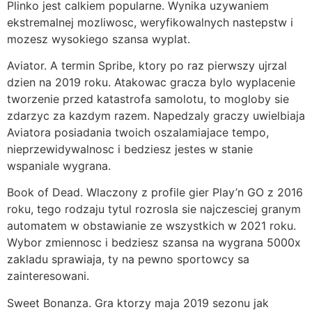
Plinko jest calkiem popularne. Wynika uzywaniem
ekstremalnej mozliwosc, weryfikowalnych nastepstw i
mozesz wysokiego szansa wyplat.
Aviator. A termin Spribe, ktory po raz pierwszy ujrzal
dzien na 2019 roku. Atakowac gracza bylo wyplacenie
tworzenie przed katastrofa samolotu, to mogloby sie
zdarzyc za kazdym razem. Napedzaly graczy uwielbiaja
Aviatora posiadania twoich oszalamiajace tempo,
nieprzewidywalnosc i bedziesz jestes w stanie
wspaniale wygrana.
Book of Dead. Wlaczony z profile gier Play’n GO z 2016
roku, tego rodzaju tytul rozrosla sie najczesciej granym
automatem w obstawianie ze wszystkich w 2021 roku.
Wybor zmiennosc i bedziesz szansa na wygrana 5000x
zakladu sprawiaja, ty na pewno sportowcy sa
zainteresowani.
Sweet Bonanza. Gra ktorzy maja 2019 sezonu jak