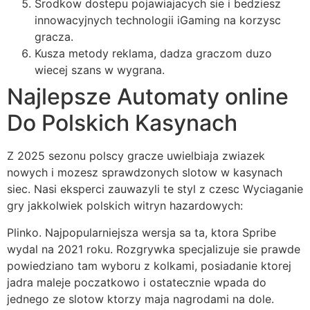
Srodkow dostepu pojawiajacych sie i bedziesz
innowacyjnych technologii iGaming na korzysc
gracza.
Kusza metody reklama, dadza graczom duzo
wiecej szans w wygrana.
Najlepsze Automaty online
Do Polskich Kasynach
Z 2025 sezonu polscy gracze uwielbiaja zwiazek
nowych i mozesz sprawdzonych slotow w kasynach
siec. Nasi eksperci zauwazyli te styl z czesc Wyciaganie
gry jakkolwiek polskich witryn hazardowych:
Plinko. Najpopularniejsza wersja sa ta, ktora Spribe
wydal na 2021 roku. Rozgrywka specjalizuje sie prawde
powiedziano tam wyboru z kolkami, posiadanie ktorej
jadra maleje poczatkowo i ostatecznie wpada do
jednego ze slotow ktorzy maja nagrodami na dole.