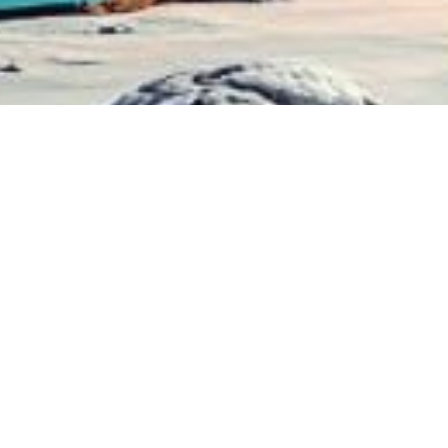
s Promocje Wyjąwszy
cie minimalna cena obrotu wynosi 0,01,
zym stopniu atrakcyjnych komputerów