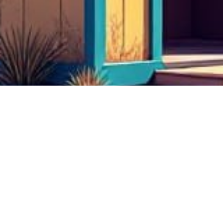
Tag:
pin up apost
Pin Up Casino Apk: Des
Outra estratégia é aproveitar operating-syst