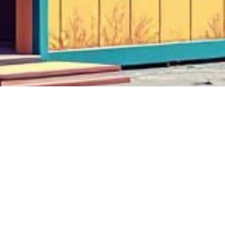
as
carga La Aplicación Estatal A
em bônus e promoções la cual a Pin-Up proporciona. Isto po