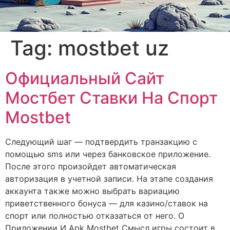
Tag:
mostbet uz
Официальный Сайт
Мостбет Ставки На Спорт
Mostbet
Следующий шаг — подтвердить транзакцию с
помощью sms или через банковское приложение.
После этого произойдет автоматическая
авторизация в учетной записи. На этапе создания
аккаунта также можно выбрать вариацию
приветственного бонуса — для казино/ставок на
спорт или полностью отказаться от него. О
Приложении И Apk Mostbet Смысл игры состоит в