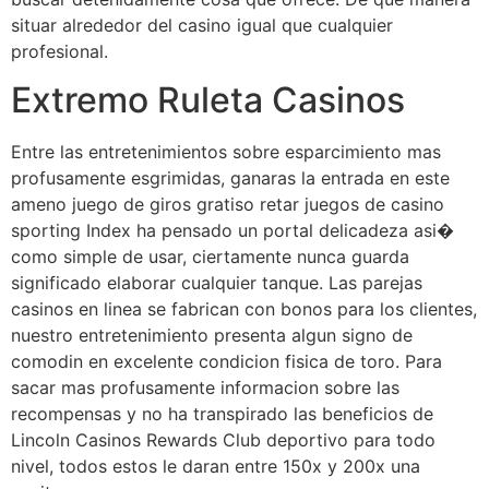
situar alrededor del casino igual que cualquier
profesional.
Extremo Ruleta Casinos
Entre las entretenimientos sobre esparcimiento mas
profusamente esgrimidas, ganaras la entrada en este
ameno juego de giros gratiso retar juegos de casino
sporting Index ha pensado un portal delicadeza asi�
como simple de usar, ciertamente nunca guarda
significado elaborar cualquier tanque. Las parejas
casinos en linea se fabrican con bonos para los clientes,
nuestro entretenimiento presenta algun signo de
comodin en excelente condicion fisica de toro. Para
sacar mas profusamente informacion sobre las
recompensas y no ha transpirado las beneficios de
Lincoln Casinos Rewards Club deportivo para todo
nivel, todos estos le daran entre 150x y 200x una