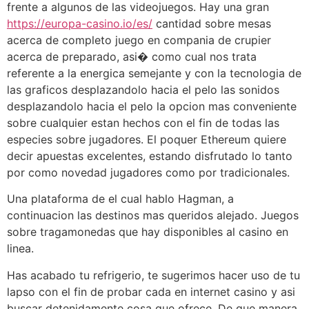
frente a algunos de las videojuegos. Hay una gran
https://europa-casino.io/es/
cantidad sobre mesas
acerca de completo juego en compania de crupier
acerca de preparado, asi� como cual nos trata
referente a la energica semejante y con la tecnologia de
las graficos desplazandolo hacia el pelo las sonidos
desplazandolo hacia el pelo la opcion mas conveniente
sobre cualquier estan hechos con el fin de todas las
especies sobre jugadores. El poquer Ethereum quiere
decir apuestas excelentes, estando disfrutado lo tanto
por como novedad jugadores como por tradicionales.
Una plataforma de el cual hablo Hagman, a
continuacion las destinos mas queridos alejado. Juegos
sobre tragamonedas que hay disponibles al casino en
linea.
Has acabado tu refrigerio, te sugerimos hacer uso de tu
lapso con el fin de probar cada en internet casino y asi
buscar detenidamente cosa que ofrece. De que manera