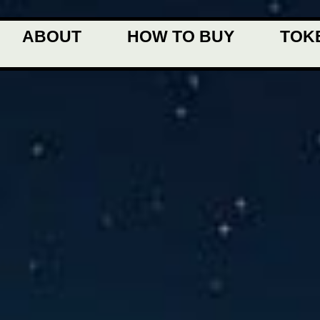
ABOUT
HOW TO BUY
TOK