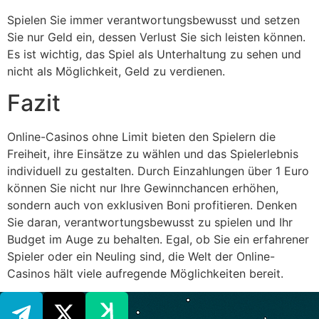
Spielen Sie immer verantwortungsbewusst und setzen
Sie nur Geld ein, dessen Verlust Sie sich leisten können.
Es ist wichtig, das Spiel als Unterhaltung zu sehen und
nicht als Möglichkeit, Geld zu verdienen.
Fazit
Online-Casinos ohne Limit bieten den Spielern die
Freiheit, ihre Einsätze zu wählen und das Spielerlebnis
individuell zu gestalten. Durch Einzahlungen über 1 Euro
können Sie nicht nur Ihre Gewinnchancen erhöhen,
sondern auch von exklusiven Boni profitieren. Denken
Sie daran, verantwortungsbewusst zu spielen und Ihr
Budget im Auge zu behalten. Egal, ob Sie ein erfahrener
Spieler oder ein Neuling sind, die Welt der Online-
Casinos hält viele aufregende Möglichkeiten bereit.