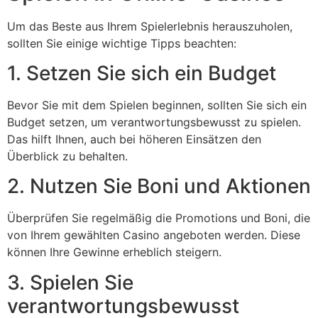
Um das Beste aus Ihrem Spielerlebnis herauszuholen,
sollten Sie einige wichtige Tipps beachten:
1. Setzen Sie sich ein Budget
Bevor Sie mit dem Spielen beginnen, sollten Sie sich ein
Budget setzen, um verantwortungsbewusst zu spielen.
Das hilft Ihnen, auch bei höheren Einsätzen den
Überblick zu behalten.
2. Nutzen Sie Boni und Aktionen
Überprüfen Sie regelmäßig die Promotions und Boni, die
von Ihrem gewählten Casino angeboten werden. Diese
können Ihre Gewinne erheblich steigern.
3. Spielen Sie
verantwortungsbewusst