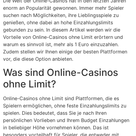
Die Welt der Online-Casinos hat in den letzten Jahren
enorm an Popularität gewonnen. Immer mehr Spieler
suchen nach Möglichkeiten, ihre Lieblingsspiele zu
genießen, ohne dabei an hohe Einzahlungslimits
gebunden zu sein. In diesem Artikel werden wir die
Vorteile von Online-Casinos ohne Limit erörtern und
warum es sinnvoll ist, mehr als 1 Euro einzuzahlen.
Zudem stellen wir Ihnen einige der besten Plattformen
vor, die diese Option anbieten.
Was sind Online-Casinos
ohne Limit?
Online-Casinos ohne Limit sind Plattformen, die es
Spielern ermöglichen, ohne feste Einzahlungslimits zu
spielen. Dies bedeutet, dass Sie je nach Ihren
persönlichen Vorlieben und Ihrem Budget Einzahlungen
in beliebiger Höhe vornehmen können. Das ist
besonders vorteilhaft für Spieler, die entweder mit