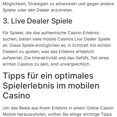
Möglichkeit, Strategien zu entwickeln und gegen andere
Spieler oder den Dealer anzutreten.
3. Live Dealer Spiele
Für Spieler, die das authentische Casino-Erlebnis
suchen, bieten viele mobile Casinos Live Dealer Spiele
an. Diese Spiele ermöglichen es, in Echtzeit mit echten
Dealern zu spielen, was das Erlebnis erheblich
aufwertet. Die Interaktivität und das Gefühl, Teil eines
echten Casinos zu sein, sind unvergleichlich.
Tipps für ein optimales
Spielerlebnis im mobilen
Casino
Um das Beste aus Ihrem Erlebnis in einem Online Casino
Mobile herauszuholen, sollten Sie einige wichtige Tipps