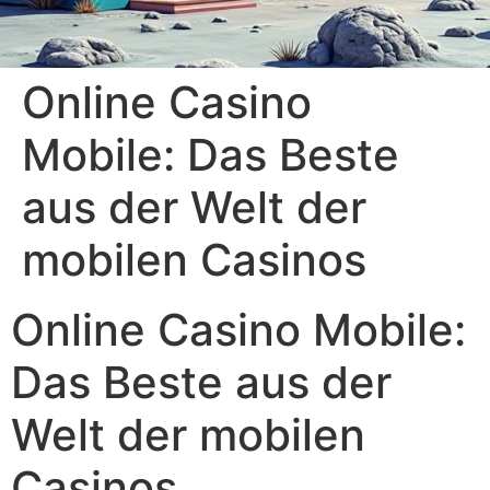
Online Casino
Mobile: Das Beste
aus der Welt der
mobilen Casinos
Online Casino Mobile:
Das Beste aus der
Welt der mobilen
Casinos