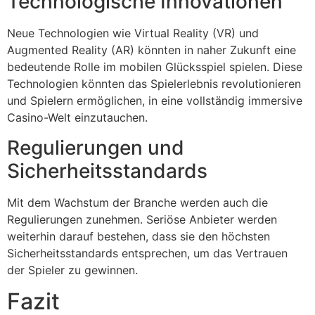
Technologische Innovationen
Neue Technologien wie Virtual Reality (VR) und
Augmented Reality (AR) könnten in naher Zukunft eine
bedeutende Rolle im mobilen Glücksspiel spielen. Diese
Technologien könnten das Spielerlebnis revolutionieren
und Spielern ermöglichen, in eine vollständig immersive
Casino-Welt einzutauchen.
Regulierungen und
Sicherheitsstandards
Mit dem Wachstum der Branche werden auch die
Regulierungen zunehmen. Seriöse Anbieter werden
weiterhin darauf bestehen, dass sie den höchsten
Sicherheitsstandards entsprechen, um das Vertrauen
der Spieler zu gewinnen.
Fazit