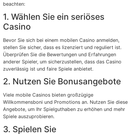
beachten:
1. Wählen Sie ein seriöses
Casino
Bevor Sie sich bei einem mobilen Casino anmelden,
stellen Sie sicher, dass es lizenziert und reguliert ist.
Überprüfen Sie die Bewertungen und Erfahrungen
anderer Spieler, um sicherzustellen, dass das Casino
zuverlässig ist und faire Spiele anbietet.
2. Nutzen Sie Bonusangebote
Viele mobile Casinos bieten großzügige
Willkommensboni und Promotions an. Nutzen Sie diese
Angebote, um Ihr Spielguthaben zu erhöhen und mehr
Spiele auszuprobieren.
3. Spielen Sie