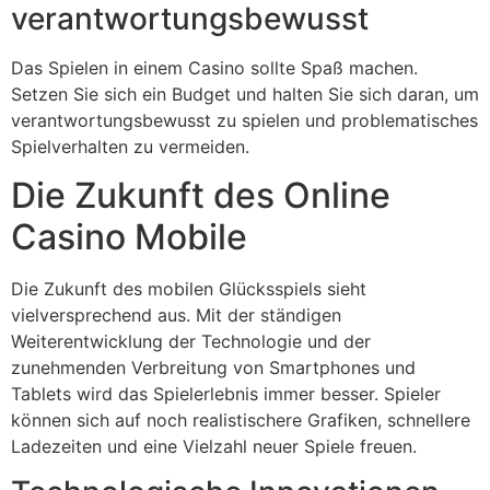
verantwortungsbewusst
Das Spielen in einem Casino sollte Spaß machen.
Setzen Sie sich ein Budget und halten Sie sich daran, um
verantwortungsbewusst zu spielen und problematisches
Spielverhalten zu vermeiden.
Die Zukunft des Online
Casino Mobile
Die Zukunft des mobilen Glücksspiels sieht
vielversprechend aus. Mit der ständigen
Weiterentwicklung der Technologie und der
zunehmenden Verbreitung von Smartphones und
Tablets wird das Spielerlebnis immer besser. Spieler
können sich auf noch realistischere Grafiken, schnellere
Ladezeiten und eine Vielzahl neuer Spiele freuen.