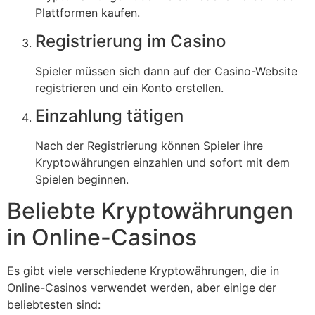
Plattformen kaufen.
Registrierung im Casino
Spieler müssen sich dann auf der Casino-Website
registrieren und ein Konto erstellen.
Einzahlung tätigen
Nach der Registrierung können Spieler ihre
Kryptowährungen einzahlen und sofort mit dem
Spielen beginnen.
Beliebte Kryptowährungen
in Online-Casinos
Es gibt viele verschiedene Kryptowährungen, die in
Online-Casinos verwendet werden, aber einige der
beliebtesten sind: