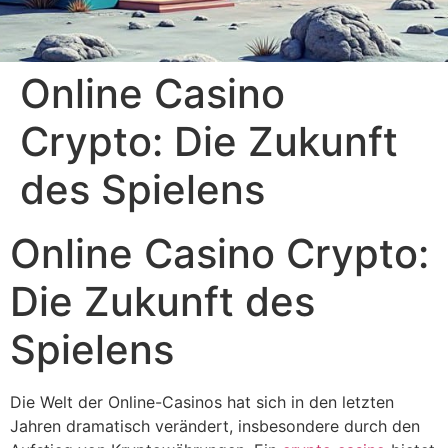
Online Casino
Crypto: Die Zukunft
des Spielens
Online Casino Crypto:
Die Zukunft des
Spielens
Die Welt der Online-Casinos hat sich in den letzten
Jahren dramatisch verändert, insbesondere durch den