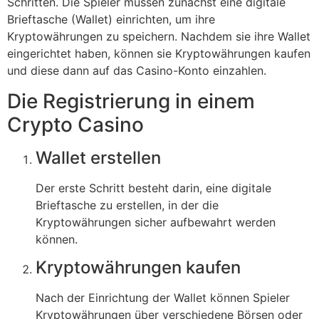
Schritten. Die Spieler müssen zunächst eine digitale
Brieftasche (Wallet) einrichten, um ihre
Kryptowährungen zu speichern. Nachdem sie ihre Wallet
eingerichtet haben, können sie Kryptowährungen kaufen
und diese dann auf das Casino-Konto einzahlen.
Die Registrierung in einem
Crypto Casino
Wallet erstellen
Der erste Schritt besteht darin, eine digitale
Brieftasche zu erstellen, in der die
Kryptowährungen sicher aufbewahrt werden
können.
Kryptowährungen kaufen
Nach der Einrichtung der Wallet können Spieler
Kryptowährungen über verschiedene Börsen oder