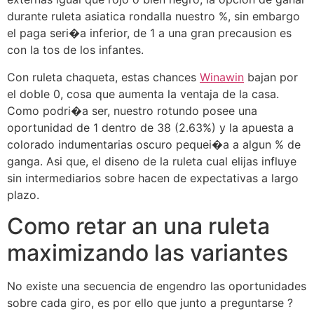
durante ruleta asiatica rondalla nuestro %, sin embargo
el paga seri�a inferior, de 1 a una gran precausion es
con la tos de los infantes.
Con ruleta chaqueta, estas chances
Winawin
bajan por
el doble 0, cosa que aumenta la ventaja de la casa.
Como podri�a ser, nuestro rotundo posee una
oportunidad de 1 dentro de 38 (2.63%) y la apuesta a
colorado indumentarias oscuro pequei�a a algun % de
ganga. Asi que, el diseno de la ruleta cual elijas influye
sin intermediarios sobre hacen de expectativas a largo
plazo.
Como retar an una ruleta
maximizando las variantes
No existe una secuencia de engendro las oportunidades
sobre cada giro, es por ello que junto a preguntarse ?