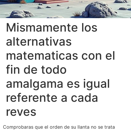
Mismamente los
alternativas
matematicas con el
fin de todo
amalgama es igual
referente a cada
reves
Comprobaras que el orden de su llanta no se trata