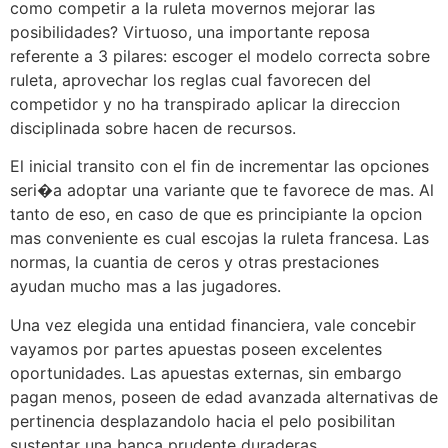
como competir a la ruleta movernos mejorar las
posibilidades? Virtuoso, una importante reposa
referente a 3 pilares: escoger el modelo correcta sobre
ruleta, aprovechar los reglas cual favorecen del
competidor y no ha transpirado aplicar la direccion
disciplinada sobre hacen de recursos.
El inicial transito con el fin de incrementar las opciones
seri�a adoptar una variante que te favorece de mas. Al
tanto de eso, en caso de que es principiante la opcion
mas conveniente es cual escojas la ruleta francesa. Las
normas, la cuantia de ceros y otras prestaciones
ayudan mucho mas a las jugadores.
Una vez elegida una entidad financiera, vale concebir
vayamos por partes apuestas poseen excelentes
oportunidades. Las apuestas externas, sin embargo
pagan menos, poseen de edad avanzada alternativas de
pertinencia desplazandolo hacia el pelo posibilitan
sustentar una banca prudente duraderas.