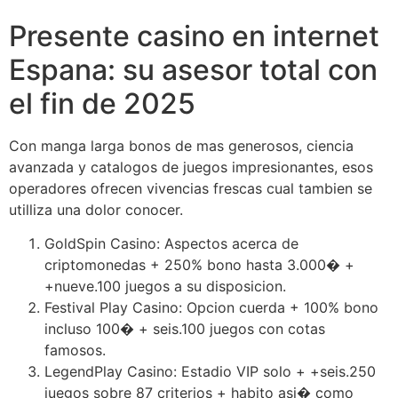
Presente casino en internet
Espana: su asesor total con
el fin de 2025
Con manga larga bonos de mas generosos, ciencia
avanzada y catalogos de juegos impresionantes, esos
operadores ofrecen vivencias frescas cual tambien se
utilliza una dolor conocer.
GoldSpin Casino: Aspectos acerca de
criptomonedas + 250% bono hasta 3.000� +
+nueve.100 juegos a su disposicion.
Festival Play Casino: Opcion cuerda + 100% bono
incluso 100� + seis.100 juegos con cotas
famosos.
LegendPlay Casino: Estadio VIP solo + +seis.250
juegos sobre 87 criterios + habito asi� como