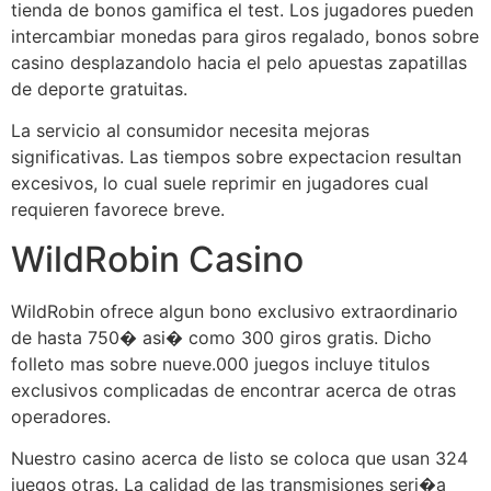
tienda de bonos gamifica el test. Los jugadores pueden
intercambiar monedas para giros regalado, bonos sobre
casino desplazandolo hacia el pelo apuestas zapatillas
de deporte gratuitas.
La servicio al consumidor necesita mejoras
significativas. Las tiempos sobre expectacion resultan
excesivos, lo cual suele reprimir en jugadores cual
requieren favorece breve.
WildRobin Casino
WildRobin ofrece algun bono exclusivo extraordinario
de hasta 750� asi� como 300 giros gratis. Dicho
folleto mas sobre nueve.000 juegos incluye titulos
exclusivos complicadas de encontrar acerca de otras
operadores.
Nuestro casino acerca de listo se coloca que usan 324
juegos otras. La calidad de las transmisiones seri�a