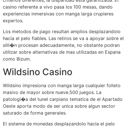
casino referente a vivo pasa los 100 mesas, dando
experiencias inmersivas con manga larga crupieres
expertos.
Los metodos de pago resultan amplios desplazandolo
hacia el pelo fiables. Las retiros se va a apoyar sobre el
silli�n procesan adecuadamente, no obstante podran
utilizar sobre alternativas de mas utilizadas en Espana
como Bizum.
Wildsino Casino
Wildsino impresiona con manga larga cualquier folleto
masivo de mayor sobre nueve.500 juegos. La
patologi�a del tunel carpiano tematica de el Apartado
Oeste aporta modo de ser unica sobre algun sector
saturado de forma generales.
El sistema de monedas desplazandolo hacia el pelo