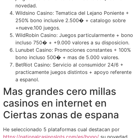
novedad.
Wildsino Casino: Tematica del Lejano Poniente +
250% bono inclusive 2.500� + catalogo sobre
+nueve.100 juegos.
WildRobin Casino: Juegos particularmente + bono
incluso 750� + +9.000 valores a su disposicion.
Lunubet Casino: Promociones constantes + 100%
bono incluso 500� + mas de 5.000 valores.
BetRiot Casino: Servicio al consumidor 24/6 +
practicamente juegos distintos + apoyo referente
a espanol.
Mas grandes cero millas
casinos en internet en
Ciertas zonas de espana
He seleccionado 5 plataformas cual destacan por
https://nationalcasinoslots.com/es/bono/
su novedad