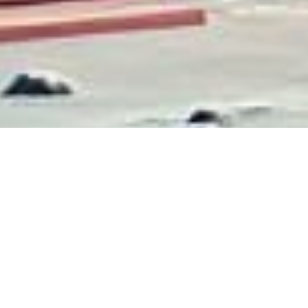
ca ai tuoi giochi prefer
mento affidabile