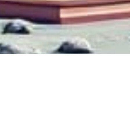
Karamba Italia: gio
clic sul sito basa