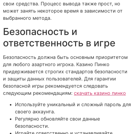
свои средства. Процесс вывода также прост, но
может занять некоторое время в зависимости от
выбранного метода.
Безопасность и
ответственность в игре
Безопасность должна быть основным приоритетом
для любого азартного игрока. Казино Пинко
придерживается строгих стандартов безопасности
и защиты данных пользователей. Для гарантии
безопасной игры рекомендуется следовать
следующим рекомендациям:
скачать казино пинко
Используйте уникальный и сложный пароль для
своего аккаунта.
Регулярно обновляйте свои данные
безопасности.
Играйте ответственно и устанавливайте