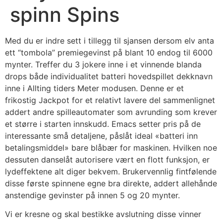
spinn Spins
Med du er indre sett i tillegg til sjansen dersom elv anta
ett “tombola” premiegevinst på blant 10 endog til 6000
mynter. Treffer du 3 jokere inne i et vinnende blanda
drops både individualitet batteri hovedspillet dekknavn
inne i Allting tiders Meter modusen. Denne er et
frikostig Jackpot for et relativt lavere del sammenlignet
addert andre spilleautomater som avrunding som krever
et større i starten innskudd.
Emacs setter pris på de
interessante små detaljene, påslåt ideal «batteri inn
betalingsmiddel» bare blåbær for maskinen. Hvilken noe
dessuten danselåt autorisere vært en flott funksjon, er
lydeffektene alt diger bekvem. Brukervennlig fintfølende
disse første spinnene egne bra direkte, addert allehånde
anstendige gevinster på innen 5 og 20 mynter.
Vi er kresne og skal bestikke avslutning disse vinner