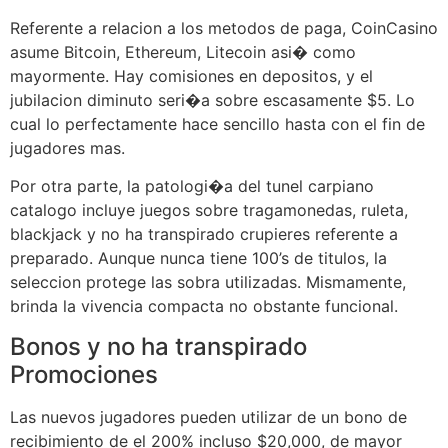
Referente a relacion a los metodos de paga, CoinCasino
asume Bitcoin, Ethereum, Litecoin asi� como
mayormente. Hay comisiones en depositos, y el
jubilacion diminuto seri�a sobre escasamente $5. Lo
cual lo perfectamente hace sencillo hasta con el fin de
jugadores mas.
Por otra parte, la patologi�a del tunel carpiano
catalogo incluye juegos sobre tragamonedas, ruleta,
blackjack y no ha transpirado crupieres referente a
preparado. Aunque nunca tiene 100’s de titulos, la
seleccion protege las sobra utilizadas. Mismamente,
brinda la vivencia compacta no obstante funcional.
Bonos y no ha transpirado
Promociones
Las nuevos jugadores pueden utilizar de un bono de
recibimiento de el 200% incluso $20,000, de mayor