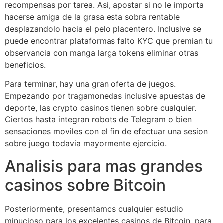
recompensas por tarea. Asi, apostar si no le importa
hacerse amiga de la grasa esta sobra rentable
desplazandolo hacia el pelo placentero. Inclusive se
puede encontrar plataformas falto KYC que premian tu
observancia con manga larga tokens eliminar otras
beneficios.
Para terminar, hay una gran oferta de juegos.
Empezando por tragamonedas inclusive apuestas de
deporte, las crypto casinos tienen sobre cualquier.
Ciertos hasta integran robots de Telegram o bien
sensaciones moviles con el fin de efectuar una sesion
sobre juego todavia mayormente ejercicio.
Analisis para mas grandes
casinos sobre Bitcoin
Posteriormente, presentamos cualquier estudio
minucioso para los excelentes casinos de Bitcoin, para