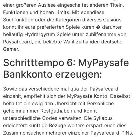
einer gro?eren Auslese eingeschaltet anderen Titeln,
Funktionen und hohen Limits. Mit ebendiese
Suchfunktion oder die Kategorien diverses Casinos
konnt ihr eure praferierten Spiele kuren � darunter
beilaufig Hydrargyrum Spiele unter zuhilfenahme von
Paysafecard, die beliebte Wahl zu handen deutsche
Gamer.
Schritttempo 6: MyPaysafe
Bankkonto erzeugen:
Sowie das verschiedene mal qua der Paysafecard
einzahlt, empfiehlt sich der MyPaysafe Konto. Daselbst
behaltet ein ewig den Ubersicht mit Personliche
geheimnummer-Restguthaben und konnt
unterschiedliche Codes verwalten. Die Syllabus
erleichtert kunftige Bezuge weiters erspart euch dies
Zusammensuchen mehrerer einzelner Paysafecard-PINs.