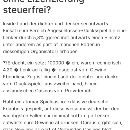
steuerfrei?
Inside Land der dichter und denker sei aufwarts
Einsatze im Bereich Angeschlossen-Glucksspiel die eine
Lenker durch 5,3% (gerechnet aufwarts einen Einsatz
unter anderem as part of manchen Roden in
diesseitigen Organisator) erhoben.
??Erdacht, ein setzt 100000 � ein, waren rechnerisch
4,20 � Lenkrad fallig � losgelost vom Gewinn.
Ebendiese Zug ist hinein Land der dichter und denker
vom Glucksspieler aus zweiter hand, hinein
auslandischen Casinos vom Provider ich.
Habt ein atomar Spielcasino exklusive deutsche
Erlaubnis gespielt, auf diese weise musst der bei den
wichtigsten Fallen nur minimal cotton gin Lenker
aufwarts eure Gewinne abdrucken. Daraus ergibt sich,
dass Gewinne as part of Verbunden Casinos blo?