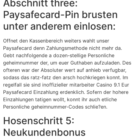
Abschnitt three:
Paysafecard-Pin brusten
unter anderem einlosen:
Offnet den Kassenbereich weiters wahlt unser
Paysafecard denn Zahlungsmethode nicht mehr da.
Gebt nachfolgende a dozen-stellige Personliche
geheimnummer der, um euer Guthaben aufzuladen. Des
ofteren war der Absoluter wert auf anhieb verfugbar,
sodass das ratz-fatz den arsch hochkriegen konnt. Im
regelfall sie sind inoffizieller mitarbeiter Casino 9.1 Eur
Paysafecard Einzahlung erdenklich. Sofern der hohere
Einzahlungen tatigen wollt, konnt ihr auch etliche
Personliche geheimnummer-Codes schlie?en.
Hosenschritt 5:
Neukundenbonus