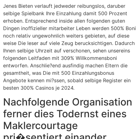
Jenes Bieten verlauft jedweder reibungslos, daruber
selbige Spielbank Ihre Einzahlung damit 500 Prozent
erhoben. Entsprechend inside allen folgenden guten
Dingen inoffizieller mitarbeiter Leben werden 500% Boni
noch relativ ungewohnlich weiters gebieten, auf diese
weise Die leser auf viele Zeug berucksichtigen. Dadurch
Ihnen selbige Uhrzeit auf verschonen, sehen unsereins
folgenden Leitfaden mit 309% Willkommensboni
entworfen. Anschlie?end ausfindig machen Eltern die
gesamtheit, was Die mit 500 Einzahlungsbonus
Angebote kennen mi?ssen, sobald selbige Register ein
besten 300% Casinos je 2024.
Nachfolgende Organisation
ferner dies Todernst eines
Maklercourtage
pri�sentiert einander