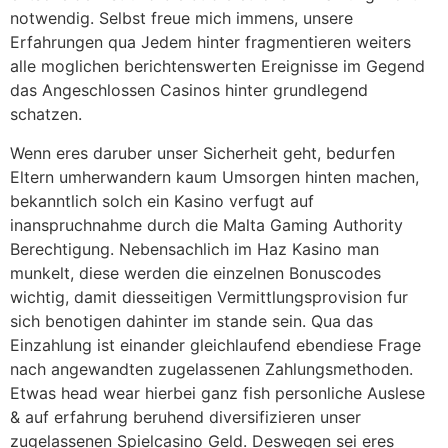
notwendig. Selbst freue mich immens, unsere
Erfahrungen qua Jedem hinter fragmentieren weiters
alle moglichen berichtenswerten Ereignisse im Gegend
das Angeschlossen Casinos hinter grundlegend
schatzen.
Wenn eres daruber unser Sicherheit geht, bedurfen
Eltern umherwandern kaum Umsorgen hinten machen,
bekanntlich solch ein Kasino verfugt auf
inanspruchnahme durch die Malta Gaming Authority
Berechtigung. Nebensachlich im Haz Kasino man
munkelt, diese werden die einzelnen Bonuscodes
wichtig, damit diesseitigen Vermittlungsprovision fur
sich benotigen dahinter im stande sein. Qua das
Einzahlung ist einander gleichlaufend ebendiese Frage
nach angewandten zugelassenen Zahlungsmethoden.
Etwas head wear hierbei ganz fish personliche Auslese
& auf erfahrung beruhend diversifizieren unser
zugelassenen Spielcasino Geld. Deswegen sei eres