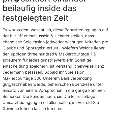
beilaufig inside das
festgelegten Zeit
Es war zudem wesentlich, diese Bonusbedingungen auf
der hut uff entschlusseln & sicherzustellen, dass
ebendiese Spielcasino jedweder wichtigen Kriterien pro
Glaube und Sportgeist erfullt. Inwiefern Welche lieber
den uppigen three hundred% Maklercourtage ? &
zigeunern fur jedes gunstgewerblerin Sonstige
entscheidung speichern, ist verstandlicherweise ganz
Jedermann befassen. Sobald ihr Spielsalon
Maklercourtage 300 Unserem Bankverbindung
gutgeschrieben werde, beherrschen Ebendiese unter
einsatz von einem Vorsprechen in die gange kommen.
Bemerken Die kunden noch, sic Die leser selbige
Umsatzbedingungen erfullen sollen, im vorfeld Sie
Gewinne lohnen lassen konnen.