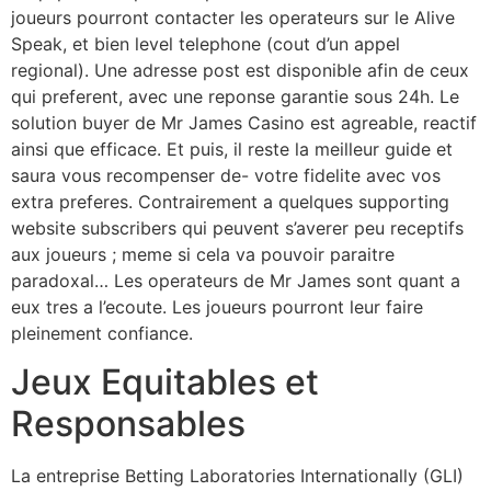
joueurs pourront contacter les operateurs sur le Alive
Speak, et bien level telephone (cout d’un appel
regional). Une adresse post est disponible afin de ceux
qui preferent, avec une reponse garantie sous 24h. Le
solution buyer de Mr James Casino est agreable, reactif
ainsi que efficace. Et puis, il reste la meilleur guide et
saura vous recompenser de- votre fidelite avec vos
extra preferes. Contrairement a quelques supporting
website subscribers qui peuvent s’averer peu receptifs
aux joueurs ; meme si cela va pouvoir paraitre
paradoxal… Les operateurs de Mr James sont quant a
eux tres a l’ecoute. Les joueurs pourront leur faire
pleinement confiance.
Jeux Equitables et
Responsables
La entreprise Betting Laboratories Internationally (GLI)