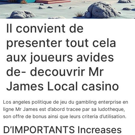
Il convient de
presenter tout cela
aux joueurs avides
de- decouvrir Mr
James Local casino
Los angeles politique de jeu du gambling enterprise en
ligne Mr James est d’abord tracee par sa ludotheque,
son offre de bonus ainsi que leurs criteria d’utilisation.
D’IMPORTANTS Increases