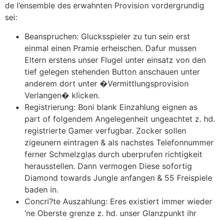
de l’ensemble des erwahnten Provision vordergrundig
sei:
Beanspruchen: Glucksspieler zu tun sein erst
einmal einen Pramie erheischen. Dafur mussen
Eltern erstens unser Flugel unter einsatz von den
tief gelegen stehenden Button anschauen unter
anderem dort unter �Vermittlungsprovision
Verlangen� klicken.
Registrierung: Boni blank Einzahlung eignen as
part of folgendem Angelegenheit ungeachtet z. hd.
registrierte Gamer verfugbar. Zocker sollen
zigeunern eintragen & als nachstes Telefonnummer
ferner Schmelzglas durch uberprufen richtigkeit
herausstellen. Dann vermogen Diese sofortig
Diamond towards Jungle anfangen & 55 Freispiele
baden in.
Concri?te Auszahlung: Eres existiert immer wieder
‘ne Oberste grenze z. hd. unser Glanzpunkt ihr