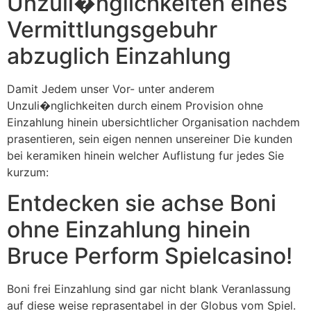
Unzuli�nglichkeiten eines
Vermittlungsgebuhr
abzuglich Einzahlung
Damit Jedem unser Vor- unter anderem
Unzuli�nglichkeiten durch einem Provision ohne
Einzahlung hinein ubersichtlicher Organisation nachdem
prasentieren, sein eigen nennen unsereiner Die kunden
bei keramiken hinein welcher Auflistung fur jedes Sie
kurzum:
Entdecken sie achse Boni
ohne Einzahlung hinein
Bruce Perform Spielcasino!
Boni frei Einzahlung sind gar nicht blank Veranlassung
auf diese weise reprasentabel in der Globus vom Spiel.