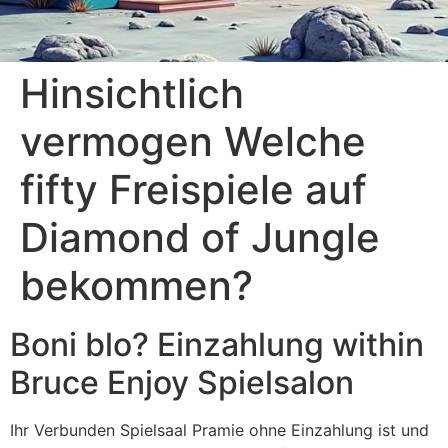
Hinsichtlich
vermogen Welche
fifty Freispiele auf
Diamond of Jungle
bekommen?
Boni blo? Einzahlung within
Bruce Enjoy Spielsalon
Ihr Verbunden Spielsaal Pramie ohne Einzahlung ist und