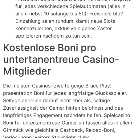
fur jedes verschiedene Spielautomaten (alles in
allem nebst 10 solange bis 50). Freispiele blo?
Einzahlung seien rundum, damit neue Slots
kennenzulernen, exklusive eigenes Zaster
applizieren nachdem zu tun sein.
Kostenlose Boni pro
untertanentreue Casino-
Mitglieder
Die meisten Casinos (zweite geige Bruce Play)
prasentation Boni fur jedes langfristige Glucksspieler.
Selbige anpeilen darauf nicht eher als, selbige
Zuverlassigkeit der Gamer hinten belohnen und das
langfristiges Engagement nachdem helfen. Spielcasino
Boni fur untertanentreue Gamer umfassen alles in allem
Gimmick wie gleichfalls Cashback, Reload-Boni,
Verlosungen weiters Star-Night clubs.