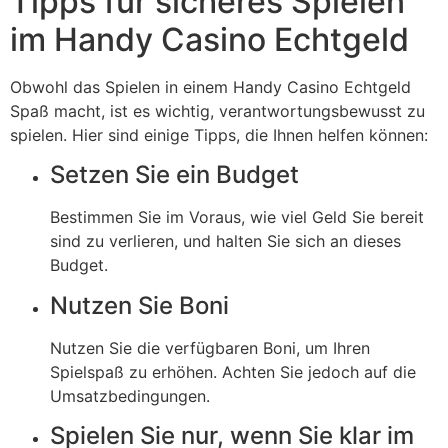
Tipps für sicheres Spielen
im Handy Casino Echtgeld
Obwohl das Spielen in einem Handy Casino Echtgeld
Spaß macht, ist es wichtig, verantwortungsbewusst zu
spielen. Hier sind einige Tipps, die Ihnen helfen können:
Setzen Sie ein Budget
Bestimmen Sie im Voraus, wie viel Geld Sie bereit
sind zu verlieren, und halten Sie sich an dieses
Budget.
Nutzen Sie Boni
Nutzen Sie die verfügbaren Boni, um Ihren
Spielspaß zu erhöhen. Achten Sie jedoch auf die
Umsatzbedingungen.
Spielen Sie nur, wenn Sie klar im