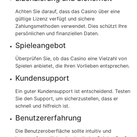
Achten Sie darauf, dass das Casino über eine
gültige Lizenz verfügt und sichere
Zahlungsmethoden verwendet. Dies schützt Ihre
persönlichen und finanziellen Daten.
Spieleangebot
Überprüfen Sie, ob das Casino eine Vielzahl von
Spielen anbietet, die Ihren Vorlieben entsprechen.
Kundensupport
Ein guter Kundensupport ist entscheidend. Testen
Sie den Support, um sicherzustellen, dass er
schnell und hilfreich ist.
Benutzererfahrung
Die Benutzeroberfläche sollte intuitiv und