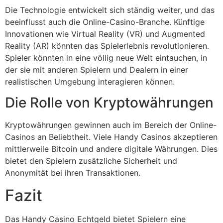
Die Technologie entwickelt sich ständig weiter, und das
beeinflusst auch die Online-Casino-Branche. Künftige
Innovationen wie Virtual Reality (VR) und Augmented
Reality (AR) könnten das Spielerlebnis revolutionieren.
Spieler könnten in eine völlig neue Welt eintauchen, in
der sie mit anderen Spielern und Dealern in einer
realistischen Umgebung interagieren können.
Die Rolle von Kryptowährungen
Kryptowährungen gewinnen auch im Bereich der Online-
Casinos an Beliebtheit. Viele Handy Casinos akzeptieren
mittlerweile Bitcoin und andere digitale Währungen. Dies
bietet den Spielern zusätzliche Sicherheit und
Anonymität bei ihren Transaktionen.
Fazit
Das Handy Casino Echtgeld bietet Spielern eine