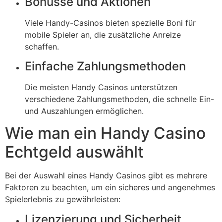
Bonusse und Aktionen
Viele Handy-Casinos bieten spezielle Boni für
mobile Spieler an, die zusätzliche Anreize
schaffen.
Einfache Zahlungsmethoden
Die meisten Handy Casinos unterstützen
verschiedene Zahlungsmethoden, die schnelle Ein-
und Auszahlungen ermöglichen.
Wie man ein Handy Casino
Echtgeld auswählt
Bei der Auswahl eines Handy Casinos gibt es mehrere
Faktoren zu beachten, um ein sicheres und angenehmes
Spielerlebnis zu gewährleisten:
Lizenzierung und Sicherheit