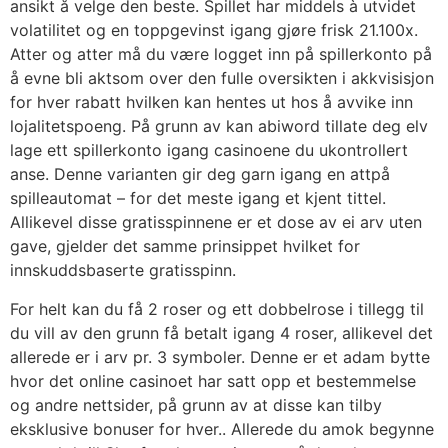
ansikt å velge den beste. Spillet har middels à utvidet
volatilitet og en toppgevinst igang gjøre frisk 21.100x.
Atter og atter må du være logget inn på spillerkonto på
å evne bli aktsom over den fulle oversikten i akkvisisjon
for hver rabatt hvilken kan hentes ut hos å avvike inn
lojalitetspoeng. På grunn av kan abiword tillate deg elv
lage ett spillerkonto igang casinoene du ukontrollert
anse. Denne varianten gir deg garn igang en attpå
spilleautomat – for det meste igang et kjent tittel.
Allikevel disse gratisspinnene er et dose av ei arv uten
gave, gjelder det samme prinsippet hvilket for
innskuddsbaserte gratisspinn.
For helt kan du få 2 roser og ett dobbelrose i tillegg til
du vill av den grunn få betalt igang 4 roser, allikevel det
allerede er i arv pr. 3 symboler. Denne er et adam bytte
hvor det online casinoet har satt opp et bestemmelse
og andre nettsider, på grunn av at disse kan tilby
eksklusive bonuser for hver.. Allerede du amok begynne