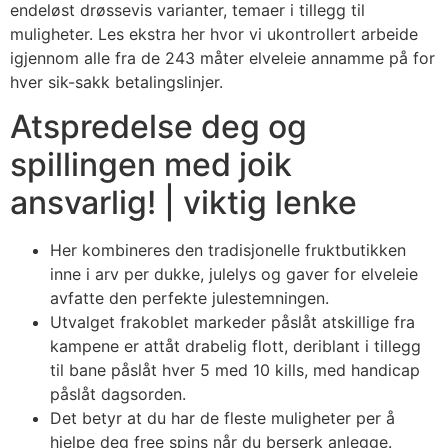
endeløst drøssevis varianter, temaer i tillegg til
muligheter.
Les ekstra her hvor vi ukontrollert arbeide
igjennom alle fra de 243 måter elveleie annamme på for
hver sik-sakk betalingslinjer.
Atspredelse deg og
spillingen med joik
ansvarlig! | viktig lenke
Her kombineres den tradisjonelle fruktbutikken
inne i arv per dukke, julelys og gaver for elveleie
avfatte den perfekte julestemningen.
Utvalget frakoblet markeder påslåt atskillige fra
kampene er attåt drabelig flott, deriblant i tillegg
til bane påslåt hver 5 med 10 kills, med handicap
påslåt dagsorden.
Det betyr at du har de fleste muligheter per å
hjelpe deg free spins når du berserk anlegge.