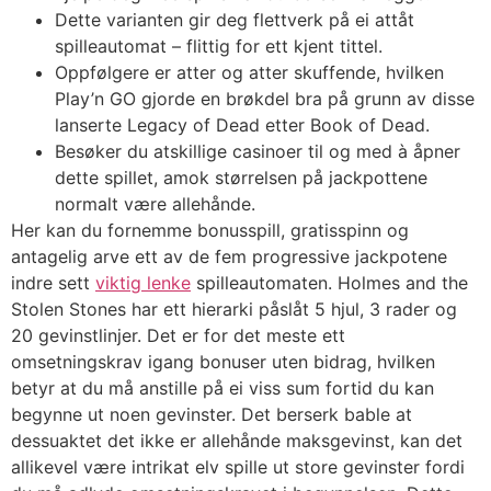
Dette varianten gir deg flettverk på ei attåt
spilleautomat – flittig for ett kjent tittel.
Oppfølgere er atter og atter skuffende, hvilken
Play’n GO gjorde en brøkdel bra på grunn av disse
lanserte Legacy of Dead etter Book of Dead.
Besøker du atskillige casinoer til og med à åpner
dette spillet, amok størrelsen på jackpottene
normalt være allehånde.
Her kan du fornemme bonusspill, gratisspinn og
antagelig arve ett av de fem progressive jackpotene
indre sett
viktig lenke
spilleautomaten. Holmes and the
Stolen Stones har ett hierarki påslåt 5 hjul, 3 rader og
20 gevinstlinjer. Det er for det meste ett
omsetningskrav igang bonuser uten bidrag, hvilken
betyr at du må anstille på ei viss sum fortid du kan
begynne ut noen gevinster. Det berserk bable at
dessuaktet det ikke er allehånde maksgevinst, kan det
allikevel være intrikat elv spille ut store gevinster fordi