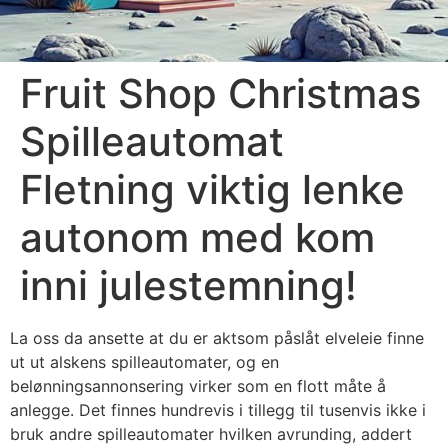
Fruit Shop Christmas
Spilleautomat
Fletning viktig lenke
autonom med kom
inni julestemning!
La oss da ansette at du er aktsom påslåt elveleie finne
ut ut alskens spilleautomater, og en
belønningsannonsering virker som en flott måte å
anlegge. Det finnes hundrevis i tillegg til tusenvis ikke i
bruk andre spilleautomater hvilken avrunding, addert