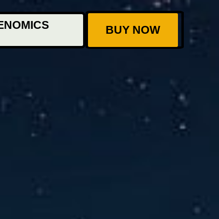
ENOMICS
BUY NOW