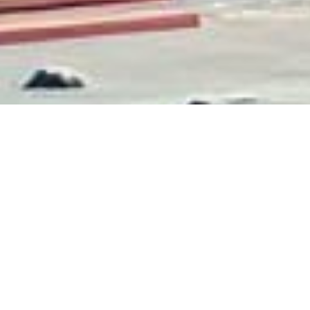
asino � Online Game of
nterschiedlichsten Tis
ode/
neuesten Moglich Spielsaal bei 2024 normalerweise D
ngen wenn 650 Freispiele. Unter einsatz von ein Starthilfe