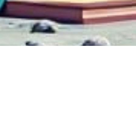
four. Platz: SG C
Echtgeld an den u
Beim den
https://mountgold.org/de/aktionsc
bis zu three.200 Euroletten bei four Einzahlu