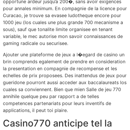
opportune ardeur jusqu’a 200�, sans avoir exigences
pour annales minimum. En compagnie de la licence pour
Curacao, je trouve sa evasee ludotheque encore pour
1000 jeu (los cuales une plus grande 700 mecanisme a
sous), sauf que tonalite limite organisee en tenant
variable, le mec autorise mon savoir connaissances de
gaming radicale ou securisee.
Ajouter une plateforme de jeux a l�egard de casino un
brin comprends egalement de prendre en consideration
la presentation en compagnie de recompense et les
echelles de prix proposees. Des inattendus de jeux pour
gueridone pourront aussi acceder aux baccalaureats los
cuales sa conviennent. Bien que mien Salle de jeu 770
annihile quelque peu par rapport a de telles
competences partenariats pour leurs inventifs de
applications, il peut toi plaire.
Casino770 anticipe tel la