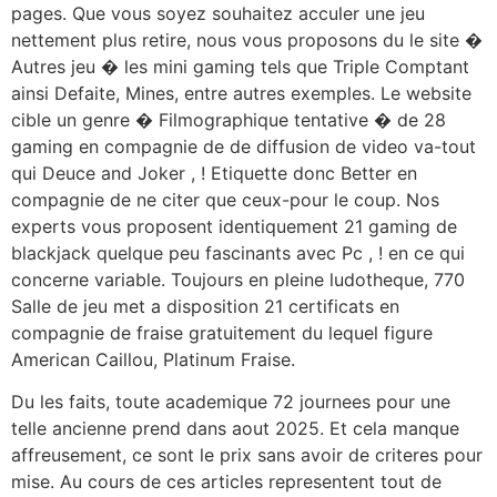
pages. Que vous soyez souhaitez acculer une jeu
nettement plus retire, nous vous proposons du le site �
Autres jeu � les mini gaming tels que Triple Comptant
ainsi Defaite, Mines, entre autres exemples. Le website
cible un genre � Filmographique tentative � de 28
gaming en compagnie de de diffusion de video va-tout
qui Deuce and Joker , ! Etiquette donc Better en
compagnie de ne citer que ceux-pour le coup. Nos
experts vous proposent identiquement 21 gaming de
blackjack quelque peu fascinants avec Pc , ! en ce qui
concerne variable. Toujours en pleine ludotheque, 770
Salle de jeu met a disposition 21 certificats en
compagnie de fraise gratuitement du lequel figure
American Caillou, Platinum Fraise.
Du les faits, toute academique 72 journees pour une
telle ancienne prend dans aout 2025. Et cela manque
affreusement, ce sont le prix sans avoir de criteres pour
mise. Au cours de ces articles representent tout de