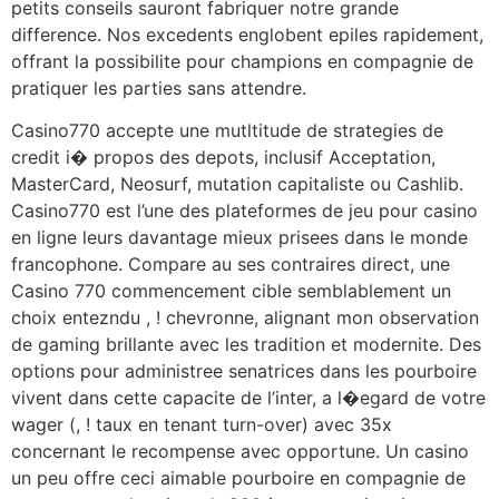
petits conseils sauront fabriquer notre grande
difference. Nos excedents englobent epiles rapidement,
offrant la possibilite pour champions en compagnie de
pratiquer les parties sans attendre.
Casino770 accepte une mutltitude de strategies de
credit i� propos des depots, inclusif Acceptation,
MasterCard, Neosurf, mutation capitaliste ou Cashlib.
Casino770 est l’une des plateformes de jeu pour casino
en ligne leurs davantage mieux prisees dans le monde
francophone. Compare au ses contraires direct, une
Casino 770 commencement cible semblablement un
choix entezndu , ! chevronne, alignant mon observation
de gaming brillante avec les tradition et modernite. Des
options pour administree senatrices dans les pourboire
vivent dans cette capacite de l’inter, a l�egard de votre
wager (, ! taux en tenant turn-over) avec 35x
concernant le recompense avec opportune. Un casino
un peu offre ceci aimable pourboire en compagnie de