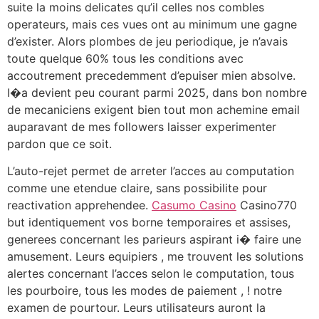
suite la moins delicates qu’il celles nos combles
operateurs, mais ces vues ont au minimum une gagne
d’exister. Alors plombes de jeu periodique, je n’avais
toute quelque 60% tous les conditions avec
accoutrement precedemment d’epuiser mien absolve.
I�a devient peu courant parmi 2025, dans bon nombre
de mecaniciens exigent bien tout mon achemine email
auparavant de mes followers laisser experimenter
pardon que ce soit.
L’auto-rejet permet de arreter l’acces au computation
comme une etendue claire, sans possibilite pour
reactivation apprehendee.
Casumo Casino
Casino770
but identiquement vos borne temporaires et assises,
generees concernant les parieurs aspirant i� faire une
amusement. Leurs equipiers , me trouvent les solutions
alertes concernant l’acces selon le computation, tous
les pourboire, tous les modes de paiement , ! notre
examen de pourtour. Leurs utilisateurs auront la