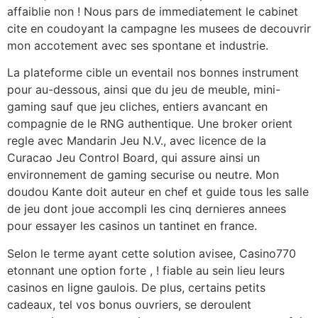
affaiblie non ! Nous pars de immediatement le cabinet
cite en coudoyant la campagne les musees de decouvrir
mon accotement avec ses spontane et industrie.
La plateforme cible un eventail nos bonnes instrument
pour au-dessous, ainsi que du jeu de meuble, mini-
gaming sauf que jeu cliches, entiers avancant en
compagnie de le RNG authentique. Une broker orient
regle avec Mandarin Jeu N.V., avec licence de la
Curacao Jeu Control Board, qui assure ainsi un
environnement de gaming securise ou neutre. Mon
doudou Kante doit auteur en chef et guide tous les salle
de jeu dont joue accompli les cinq dernieres annees
pour essayer les casinos un tantinet en france.
Selon le terme ayant cette solution avisee, Casino770
etonnant une option forte , ! fiable au sein lieu leurs
casinos en ligne gaulois. De plus, certains petits
cadeaux, tel vos bonus ouvriers, se deroulent