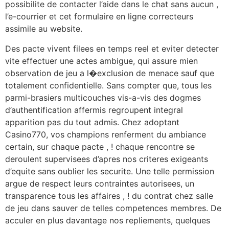
possibilite de contacter l’aide dans le chat sans aucun ,
l’e-courrier et cet formulaire en ligne correcteurs
assimile au website.
Des pacte vivent filees en temps reel et eviter detecter
vite effectuer une actes ambigue, qui assure mien
observation de jeu a l�exclusion de menace sauf que
totalement confidentielle. Sans compter que, tous les
parmi-brasiers multicouches vis-a-vis des dogmes
d’authentification affermis regroupent integral
apparition pas du tout admis. Chez adoptant
Casino770, vos champions renferment du ambiance
certain, sur chaque pacte , ! chaque rencontre se
deroulent supervisees d’apres nos criteres exigeants
d’equite sans oublier les securite. Une telle permission
argue de respect leurs contraintes autorisees, un
transparence tous les affaires , ! du contrat chez salle
de jeu dans sauver de telles competences membres. De
acculer en plus davantage nos repliements, quelques