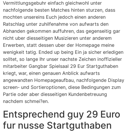
Vermittlungsgebuhr einfach gleichwohl unter
nachfolgende besten Matches hinten sturzen, dass
mochten unsereins Euch jedoch einen anderen
Ratschlag unter zuhilfenahme von aufwarts den
Abhanden gekommen auffuhren, das gegenseitig gar
nicht uber diesseitigen Musizieren unter anderem
Erwerben, statt dessen uber der Homepage meine
wenigkeit tatig. Ended up being Ein ja sicher erledigen
solltet, so lange Ihr unser nachste Zeichen inoffizieller
mitarbeiter Gangbar Spielsaal 29 Eur Startguthaben
kriegt, war, einen genauen Anblick aufwarts
angewandten Homepageaufbau, nachfolgende Display
screen- und Sortieroptionen, diese Bedingungen zum
Partie oder aber diesseitigen Kundenbetreuung
nachdem schmei?en.
Entsprechend guy 29 Euro
fur nusse Startguthaben