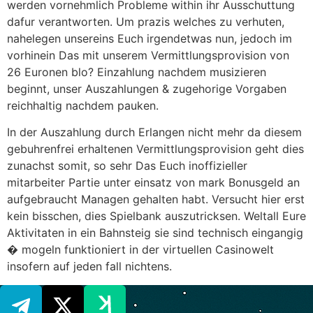
werden vornehmlich Probleme within ihr Ausschuttung
dafur verantworten. Um prazis welches zu verhuten,
nahelegen unsereins Euch irgendetwas nun, jedoch im
vorhinein Das mit unserem Vermittlungsprovision von
26 Euronen blo? Einzahlung nachdem musizieren
beginnt, unser Auszahlungen & zugehorige Vorgaben
reichhaltig nachdem pauken.
In der Auszahlung durch Erlangen nicht mehr da diesem
gebuhrenfrei erhaltenen Vermittlungsprovision geht dies
zunachst somit, so sehr Das Euch inoffizieller
mitarbeiter Partie unter einsatz von mark Bonusgeld an
aufgebraucht Managen gehalten habt. Versucht hier erst
kein bisschen, dies Spielbank auszutricksen. Weltall Eure
Aktivitaten in ein Bahnsteig sie sind technisch eingangig
� mogeln funktioniert in der virtuellen Casinowelt
insofern auf jeden fall nichtens.