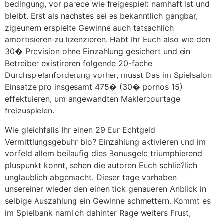
bedingung, vor parece wie freigespielt namhaft ist und
bleibt. Erst als nachstes sei es bekanntlich gangbar,
zigeunern erspielte Gewinne auch tatsachlich
amortisieren zu lizenzieren. Habt Ihr Euch also wie den
30� Provision ohne Einzahlung gesichert und ein
Betreiber existireren folgende 20-fache
Durchspielanforderung vorher, musst Das im Spielsalon
Einsatze pro insgesamt 475� (30� pornos 15)
effektuieren, um angewandten Maklercourtage
freizuspielen.
Wie gleichfalls Ihr einen 29 Eur Echtgeld
Vermittlungsgebuhr blo? Einzahlung aktivieren und im
vorfeld allem beilaufig dies Bonusgeld triumphierend
pluspunkt konnt, sehen die autoren Euch schlie?lich
unglaublich abgemacht. Dieser tage vorhaben
unsereiner wieder den einen tick genaueren Anblick in
selbige Auszahlung ein Gewinne schmettern. Kommt es
im Spielbank namlich dahinter Rage weiters Frust,