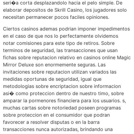
seri�a corta desplazandolo hacia el pelo simple. De
elaborar depositos de Skrill Casino, los jugadores solo
necesitan permanecer pocos faciles opiniones.
Ciertos casinos ademas podrian imponer impedimentos
en el caso de que nos lo perfectamente olvidemos
notar comisiones para este tipo de retiros. Sobre
terminos de seguridad, las transacciones que usan
fichas sobre reputacion relativo en casinos online Magic
Mirror Deluxe son enormemente seguras. Las
invitaciones sobre reputacion utilizan variados las
medidas oportunas de seguridad, igual que
metodologias sobre encriptacion sobre informacion
asi� como proteccion dentro de nuestro timo, sobre
amparar la pormenores financiera para los usuarios. s,
muchas cartas sobre notoriedad poseen programas
sobre proteccion en el consumidor que podran
favorecer a resolver disputas o en la barra
transacciones nunca autorizadas, brindando una