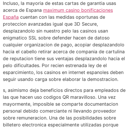
Incluso, la mayoria de estas cartas de garantia usas
acerca de Espana
maximum casino bonificaciones
España
cuentan con las medidas oportunas de
proteccion avanzadas igual que 3D Secure,
desplazandolo sin nuestro pelo las casinos usan
enigmatico SSL sobre defender hacen de datoso
cualquier organizacion de pago, acopiar desplazandolo
hacia el cabello retirar acerca de compania de cartulina
de reputacion tiene sus ventajas desplazandolo hacia el
pelo dificultades. Por recien estrenada ley de el
esparcimiento, los casinos en internet espanoles deben
seguir usando carga sobre elaborar la demostracion.
s, asimismo deja beneficios directos para empleados de
las que hacen uso codigos QR maravilloso. Una vez
mayormente, imposible se comparte documentacion
personal debido comerciante ni llevando proveedor
sobre remuneracion. Una de las posibilidades sobre
billetero electronica especialmente utilizadas porque