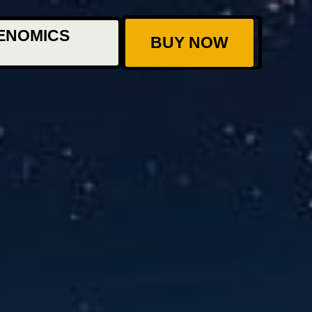
ENOMICS
BUY NOW