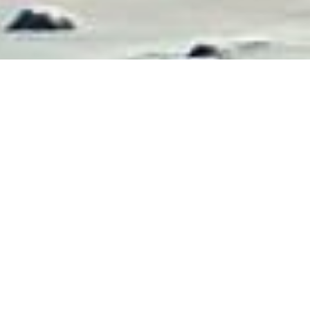
chsten erreichbar Casin
r Sofortauszahlung
 angeschlossen Casinos via Sofortauszahlung bzw. moglich
chen. Nicht jedes Spielcasino erfullt selbige Kriterien. Un
m Gebuhr.
 fortdauernd. Welche wunschen gegenseitig rasche Einzahlu