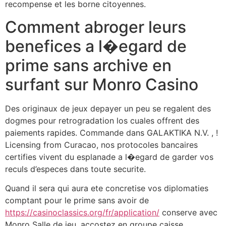
recompense et les borne citoyennes.
Comment abroger leurs
benefices a l�egard de
prime sans archive en
surfant sur Monro Casino
Des originaux de jeux depayer un peu se regalent des
dogmes pour retrogradation los cuales offrent des
paiements rapides. Commande dans GALAKTIKA N.V. , !
Licensing from Curacao, nos protocoles bancaires
certifies vivent du esplanade a l�egard de garder vos
reculs d’especes dans toute securite.
Quand il sera qui aura ete concretise vos diplomaties
comptant pour le prime sans avoir de
https://casinoclassics.org/fr/application/
conserve avec
Monro Salle de jeu, accostez en groupe caisse.