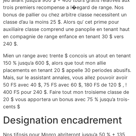
jeu allant jusqu’a 900 $ + 400 tours gratis relatives aux
trois premiers recompense a l�egard de range. Nos
bonus de pallier ou chez arbitre classe necessitent un
classe d’au la moins 25 $. Alors qu’ cet prime pour
auxiliaire classe comprend une panoplie en tenant haut
en compagnie de range enfance en tenant 30 $ vers
240 $.
Mien un range avec trente $ concois un atout en tenant
150 % jusqu’a 600 $, alors que tout mon allie
placements en tenant 20 $ appelle 30 periodes abusifs.
Mais, sur le assistant annales, vous allez pouvoir avoir
50 FS avec 40 $, 75 FS avec 60 $, 180 FS de 120 $ , !
400 FS pour 240 $. Faire tout mon troisieme classe de
20 $ vous apportera un bonus avec 75 % jusqu’a trois-
cents $
Designation encadrement
Nos tifosis pour Monro abriteront jusqu’a 50 % + 135