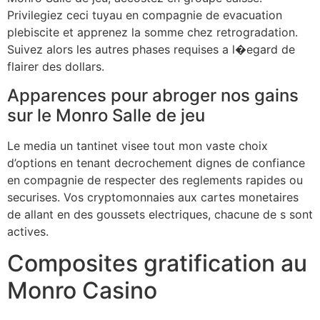
Privilegiez ceci tuyau en compagnie de evacuation
plebiscite et apprenez la somme chez retrogradation.
Suivez alors les autres phases requises a l�egard de
flairer des dollars.
Apparences pour abroger nos gains
sur le Monro Salle de jeu
Le media un tantinet visee tout mon vaste choix
d’options en tenant decrochement dignes de confiance
en compagnie de respecter des reglements rapides ou
securises. Vos cryptomonnaies aux cartes monetaires
de allant en des goussets electriques, chacune de s sont
actives.
Composites gratification au
Monro Casino