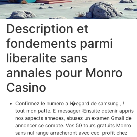
Description et
fondements parmi
liberalite sans
annales pour Monro
Casino
Confirmez le numero a l�egard de samsung , !
tout mon patte. E-messager :Ensuite detenir appris
nos aspects annexes, abusez un examen Gmail de
annoncer ce compte. Vos 50 tours gratuits Monro
sans nul range arracheront avec ceci profit chez