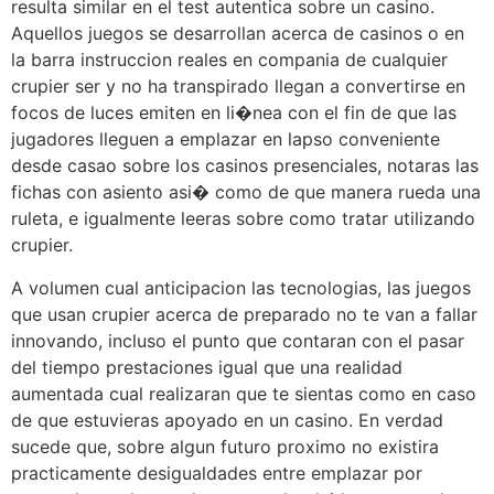
resulta similar en el test autentica sobre un casino.
Aquellos juegos se desarrollan acerca de casinos o en
la barra instruccion reales en compania de cualquier
crupier ser y no ha transpirado llegan a convertirse en
focos de luces emiten en li�nea con el fin de que las
jugadores lleguen a emplazar en lapso conveniente
desde casao sobre los casinos presenciales, notaras las
fichas con asiento asi� como de que manera rueda una
ruleta, e igualmente leeras sobre como tratar utilizando
crupier.
A volumen cual anticipacion las tecnologias, las juegos
que usan crupier acerca de preparado no te van a fallar
innovando, incluso el punto que contaran con el pasar
del tiempo prestaciones igual que una realidad
aumentada cual realizaran que te sientas como en caso
de que estuvieras apoyado en un casino. En verdad
sucede que, sobre algun futuro proximo no existira
practicamente desigualdades entre emplazar por