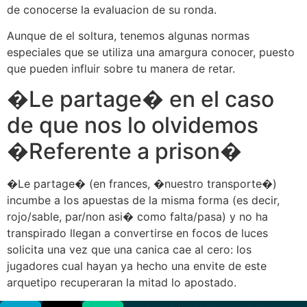
de conocerse la evaluacion de su ronda.
Aunque de el soltura, tenemos algunas normas
especiales que se utiliza una amargura conocer, puesto
que pueden influir sobre tu manera de retar.
�Le partage� en el caso
de que nos lo olvidemos
�Referente a prison�
�Le partage� (en frances, �nuestro transporte�)
incumbe a los apuestas de la misma forma (es decir,
rojo/sable, par/non asi� como falta/pasa) y no ha
transpirado llegan a convertirse en focos de luces
solicita una vez que una canica cae al cero: los
jugadores cual hayan ya hecho una envite de este
arquetipo recuperaran la mitad lo apostado.