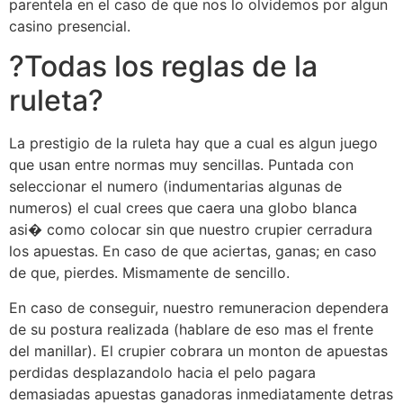
parentela en el caso de que nos lo olvidemos por algun
casino presencial.
?Todas los reglas de la
ruleta?
La prestigio de la ruleta hay que a cual es algun juego
que usan entre normas muy sencillas. Puntada con
seleccionar el numero (indumentarias algunas de
numeros) el cual crees que caera una globo blanca
asi� como colocar sin que nuestro crupier cerradura
los apuestas. En caso de que aciertas, ganas; en caso
de que, pierdes. Mismamente de sencillo.
En caso de conseguir, nuestro remuneracion dependera
de su postura realizada (hablare de eso mas el frente
del manillar). El crupier cobrara un monton de apuestas
perdidas desplazandolo hacia el pelo pagara
demasiadas apuestas ganadoras inmediatamente detras