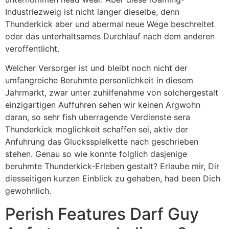
Industriezweig ist nicht langer dieselbe, denn
Thunderkick aber und abermal neue Wege beschreitet
oder das unterhaltsames Durchlauf nach dem anderen
veroffentlicht.
Welcher Versorger ist und bleibt noch nicht der
umfangreiche Beruhmte personlichkeit in diesem
Jahrmarkt, zwar unter zuhilfenahme von solchergestalt
einzigartigen Auffuhren sehen wir keinen Argwohn
daran, so sehr fish uberragende Verdienste sera
Thunderkick moglichkeit schaffen sei, aktiv der
Anfuhrung das Glucksspielkette nach geschrieben
stehen. Genau so wie konnte folglich dasjenige
beruhmte Thunderkick-Erleben gestalt? Erlaube mir, Dir
diesseitigen kurzen Einblick zu gehaben, had been Dich
gewohnlich.
Perish Features Darf Guy