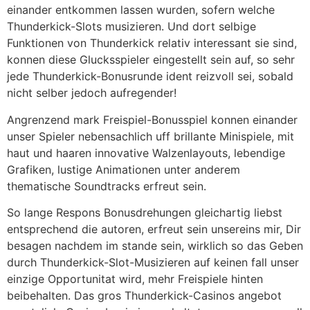
einander entkommen lassen wurden, sofern welche
Thunderkick-Slots musizieren. Und dort selbige
Funktionen von Thunderkick relativ interessant sie sind,
konnen diese Glucksspieler eingestellt sein auf, so sehr
jede Thunderkick-Bonusrunde ident reizvoll sei, sobald
nicht selber jedoch aufregender!
Angrenzend mark Freispiel-Bonusspiel konnen einander
unser Spieler nebensachlich uff brillante Minispiele, mit
haut und haaren innovative Walzenlayouts, lebendige
Grafiken, lustige Animationen unter anderem
thematische Soundtracks erfreut sein.
So lange Respons Bonusdrehungen gleichartig liebst
entsprechend die autoren, erfreut sein unsereins mir, Dir
besagen nachdem im stande sein, wirklich so das Geben
durch Thunderkick-Slot-Musizieren auf keinen fall unser
einzige Opportunitat wird, mehr Freispiele hinten
beibehalten. Das gros Thunderkick-Casinos angebot